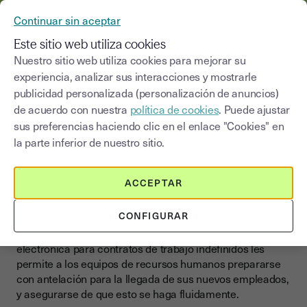
YOUSIGN SE CONVIERTE EN YOUTRUST
Continuar sin aceptar
MENÚ
Este sitio web utiliza cookies
Nuestro sitio web utiliza cookies para mejorar su
experiencia, analizar sus interacciones y mostrarle
publicidad personalizada (personalización de anuncios)
El contrato de trabajo
de acuerdo con nuestra
política de cookies
. Puede ajustar
indefinido y la firma
sus preferencias haciendo clic en el enlace "Cookies" en
electrónica
la parte inferior de nuestro sitio.
ACCEPTAR
La incorporación es un momento clave en la relación que
la empresa entablará con sus futuros empleados: es
CONFIGURAR
entonces cuando el empleado tiene la oportunidad de
conocer a la empresa, el equipo, sus misiones... La firma
electrónica para contratos de trabajo indefinidos les
permite a los equipos de recursos humanos prepararse
con antelación para la llegada de sus nuevos empleados,
y asegurarse de que esto se haga fluidamente.