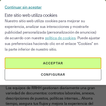
YOUSIGN SE CONVIERTE EN YOUTRUST
Continuar sin aceptar
MENÚ
Este sitio web utiliza cookies
Nuestro sitio web utiliza cookies para mejorar su
>
experiencia, analizar sus interacciones y mostrarle
Blog
|
Sectores de actividad
RRHH
publicidad personalizada (personalización de anuncios)
de acuerdo con nuestra
política de cookies
. Puede ajustar
Seleccionar una categoría
Saisissez un terme pour
sus preferencias haciendo clic en el enlace "Cookies" en
la parte inferior de nuestro sitio.
RRHH
Moderniza la gestión de
ACCEPTAR
contratos, integración y
CONFIGURAR
documentos de RRHH
Los equipos de RRHH gestionan diariamente una gran
variedad de documentos: contratos laborales, anexos,
descripciones de puestos, políticas internas... Ahorra
tiempo, asegura tus flujos y mejora la experiencia del