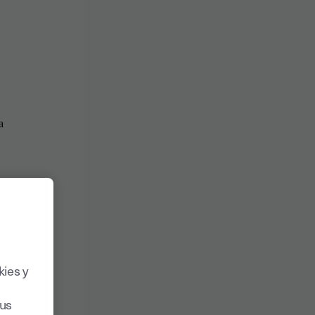
kies y
sus