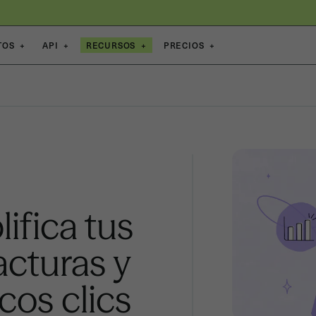
TOS
+
API
+
RECURSOS
+
PRECIOS
+
ifica tus
acturas y
cos clics