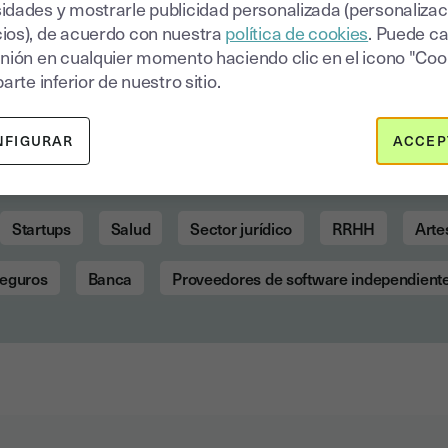
idades y mostrarle publicidad personalizada (personalizac
ios), de acuerdo con nuestra
política de cookies
. Puede c
inión en cualquier momento haciendo clic en el icono "Coo
parte inferior de nuestro sitio.
re our sectores de act
NFIGURAR
ACCEP
Startups
Salud
Sector jurídico
RRHH
Arte
eguros
Banca
Proveedores de software independient