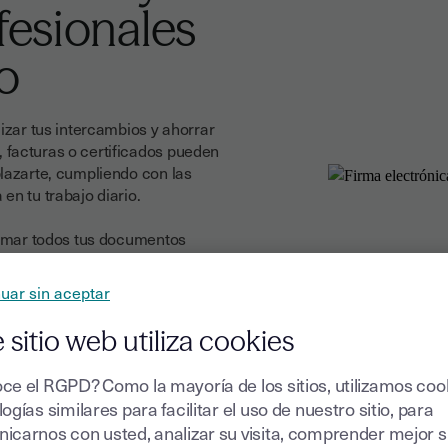
fesionales
o
lizar tus intercambios y ahorrar
 facturas o certificados pueden
plazarte, cumpliendo con las
en tu trabajo diario.
firmar todos tus documentos
 Una solución práctica para
fabricación artesanal que se
uar sin aceptar
periencia de tus clientes.
 sitio web utiliza cookies
ce el RGPD? Como la mayoría de los sitios, utilizamos coo
ogías similares para facilitar el uso de nuestro sitio, para
icarnos con usted, analizar su visita, comprender mejor 