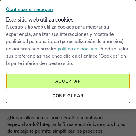
YOUSIGN SE CONVIERTE EN YOUTRUST
Continuar sin aceptar
MENÚ
Este sitio web utiliza cookies
Nuestro sitio web utiliza cookies para mejorar su
Sectores de
Proveedores de software
experiencia, analizar sus interacciones y mostrarle
>
Blog
|
actividad
independientes
publicidad personalizada (personalización de anuncios)
de acuerdo con nuestra
política de cookies
. Puede ajustar
Seleccionar una categoría
sus preferencias haciendo clic en el enlace "Cookies" en
Saisissez un terme pour
la parte inferior de nuestro sitio.
Proveedores de software independientes
ACCEPTAR
Integra la firma electrónica
en tus soluciones de
CONFIGURAR
software
¿Desarrollas una solución SaaS o un software
especializado? Integrar la firma electrónica en tus flujos
de trabajo te permite simplificar los procesos