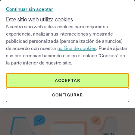
YOUSIGN SE CONVIERTE EN YOUTRUST
Continuar sin aceptar
MENÚ
Este sitio web utiliza cookies
Nuestro sitio web utiliza cookies para mejorar su
experiencia, analizar sus interacciones y mostrarle
Blog
publicidad personalizada (personalización de anuncios)
de acuerdo con nuestra
política de cookies
. Puede ajustar
Seleccionar una categoría
Saisissez un terme pour
sus preferencias haciendo clic en el enlace "Cookies" en
la parte inferior de nuestro sitio.
Firma electrónica
3
min
13 de octubre de 2025
ACCEPTAR
¡Se puede firmar electrónicamente
CONFIGURAR
el acta de una asamblea general!