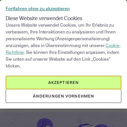
AUS YOUSIGN WIRD YOUTRUST
Fortfahren ohne zu akzeptieren
MENÜ
Diese Website verwendet Cookies
Unsere Website verwendet Cookies, um Ihr Erlebnis zu
verbessern, Ihre Interaktionen zu analysieren und Ihnen
Blog
personalisierte Werbung (Anzeigenpersonalisierung)
anzuzeigen, alles in Übereinstimmung mit unserer
Cookie-
Kategorie auswählen
Saisissez un terme pour
Richtlinie
. Sie können Ihre Einstellungen anpassen, indem
Sie unten auf unserer Website auf den Link „Cookies“
klicken.
Organisatorische Veränderungen
8
min
21. Oktober 2025
AKZEPTIEREN
Was ist Change Management?
Grundlagen für kleine
ÄNDERUNGEN VORNEHMEN
Unternehmen