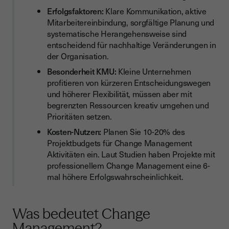
Erfolgsfaktoren:
Klare Kommunikation, aktive
Tools und Methoden für erfolgreiches Change Management
Mitarbeitereinbindung, sorgfältige Planung und
Digitale Change Management Tools für kleine Unternehmen
systematische Herangehensweise sind
entscheidend für nachhaltige Veränderungen in
Kommunikationsmethoden für maximale Wirkung
der Organisation.
Measurement und Tracking systematisch umsetzen
Besonderheit KMU:
Kleine Unternehmen
profitieren von kürzeren Entscheidungswegen
Fazit: Change Management als Erfolgsfaktor für kleine
Unternehmen
und höherer Flexibilität, müssen aber mit
begrenzten Ressourcen kreativ umgehen und
Prioritäten setzen.
Kosten-Nutzen:
Planen Sie 10-20% des
Projektbudgets für Change Management
Aktivitäten ein. Laut Studien haben Projekte mit
professionellem Change Management eine 6-
mal höhere Erfolgswahrscheinlichkeit.
Was bedeutet Change
Management?