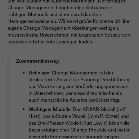
und sich wandelnde Kundenerwartungen. Der Erfolg im
Die wichtigsten Change Management Modelle
Change Management hängt maßgeblich von der
richtigen Methodik und einer durchdachten
Vergleich der wichtigsten Change Management Modelle
Herangehensweise ab. Während große Konzerne oft über
Das ADKAR Modell von Jeff Hiatt
eigene Change Management Abteilungen verfügen,
müssen kleine Unternehmen mit begrenzten Ressourcen
Das 8-Stufen-Modell von John P. Kotter
kreative und effiziente Lösungen finden.
Das Drei-Phasen-Modell von Kurt Lewin
Change Management in der Praxis: Schritt-für-Schritt
Zusammenfassung:
Anleitung
Definition:
Change Management ist der
Vorbereitung und Planung der Veränderung
strukturierte Ansatz zur Planung, Durchführung
und Verankerung von Veränderungsprozessen
Umsetzung und Begleitung des Wandels
in Unternehmen, der sowohl technische als
Verankerung und Nachhaltigkeit sicherstellen
auch menschliche Aspekte berücksichtigt.
Herausforderungen und Lösungsansätze für kleine
Wichtigste Modelle:
Das ADKAR-Modell (Jeff
Unternehmen
Hiatt), das 8-Stufen-Modell (John P. Kotter) und
das Drei-Phasen-Modell (Kurt Lewin) bilden die
Typische Hindernisse beim Change Management
Basis erfolgreicher Change-Projekte und bieten
Praktische Strategien zur Überwindung von Widerständen
bewährte Frameworks für Veränderungen.