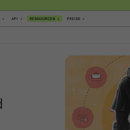
E
+
API
+
RESSOURCEN
+
PREISE
+
d