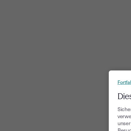
Fortfa
Die
Siche
verwe
unser
Besuc