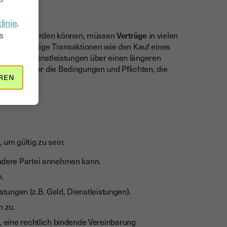
linie
.
s
etroffen werden können, müssen
Verträge
in vielen
ere für wichtige Transaktionen wie den Kauf eines
gung von Dienstleistungen über einen längeren
cherheit über die Bedingungen und Pflichten, die
REN
 um gültig zu sein:
andere Partei annehmen kann.
n.
tungen (z.B. Geld, Dienstleistungen).
n zu.
t, eine rechtlich bindende Vereinbarung