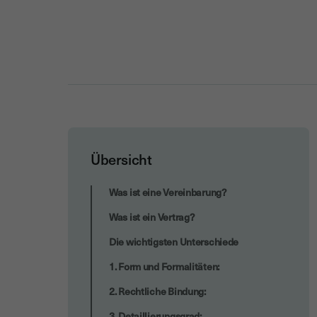
Übersicht
Wichtige rechtliche Überlegungen für
Was ist eine Vereinbarung?
Unternehmen
Was ist ein Vertrag?
Die wichtigsten Unterschiede
1. Form und Formalitäten:
2. Rechtliche Bindung:
3. Detaillierungsgrad: