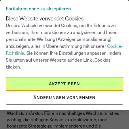
AUS YOUSIGN WIRD YOUTRUST
Fortfahren ohne zu akzeptieren
MENÜ
Diese Website verwendet Cookies
Unsere Website verwendet Cookies, um Ihr Erlebnis zu
>
verbessern, Ihre Interaktionen zu analysieren und Ihnen
Blog
|
Businesswachstum
Kundengewinnung
personalisierte Werbung (Anzeigenpersonalisierung)
anzuzeigen, alles in Übereinstimmung mit unserer
Cookie-
Kategorie auswählen
Saisissez un terme pour
Richtlinie
. Sie können Ihre Einstellungen anpassen, indem
Sie unten auf unserer Website auf den Link „Cookies“
Kundengewinnung
klicken.
So implementieren Sie eine
leistungsstarke
AKZEPTIEREN
Akquisestrategie
ÄNDERUNGEN VORNEHMEN
Die Kundenakquise ist für alle Unternehmen ein wichtiger
Wachstumsfaktor. Für ein nachhaltiges Wachstum ist es
wichtig, die richtigen Kanäle zu identifizieren, eine
kohärente Strategie zu implementieren und die