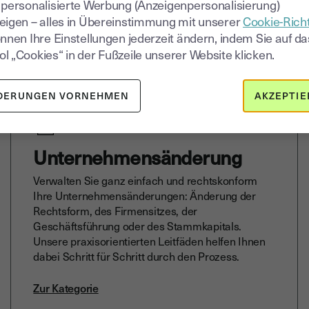
 personalisierte Werbung (Anzeigenpersonalisierung)
eigen – alles in Übereinstimmung mit unserer
Cookie-Richt
cken Sie unsere Kate
önnen Ihre Einstellungen jederzeit ändern, indem Sie auf da
l „Cookies“ in der Fußzeile unserer Website klicken.
DERUNGEN VORNEHMEN
AKZEPTIE
Unternehmensänderung
Verwalten Sie ganz einfach und rechtskonform
Ihre Unternehmensänderungen: Änderung der
Rechtsform, des Firmensitzes, der
Geschäftsführung oder des Stammkapitals.
Unsere praxisorientierten Leitfäden helfen Ihnen
dabei Schritt für Schritt durch den Prozess.
Zur Kategorie