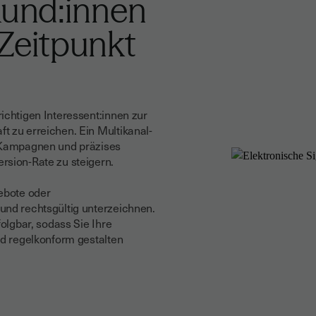
Kund:innen
 Zeitpunkt
ichtigen Interessent:innen zur
t zu erreichen. Ein Multikanal-
r Kampagnen und präzises
rsion-Rate zu steigern.
gebote oder
und rechtsgültig unterzeichnen.
folgbar, sodass Sie Ihre
nd regelkonform gestalten