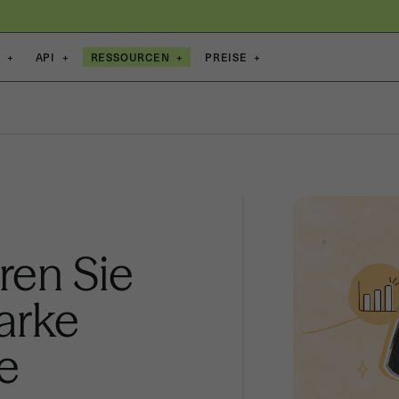
E
+
API
+
RESSOURCEN
+
PREISE
+
ren Sie
tarke
e