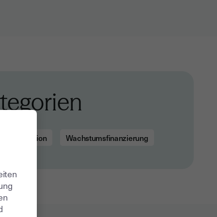
tegorien
Transformation
Wachstumsfinanzierung
eiten
zung
ren
d