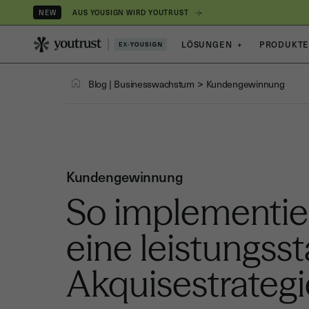
AUS YOUSIGN WIRD YOUTRUST
NEW
LÖSUNGEN
+
PRODUKT
>
Blog
|
Businesswachstum
Kundengewinnung
Kundengewinnung
So implementie
eine leistungss
Akquisestrategi