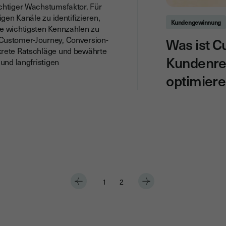
ichtiger Wachstumsfaktor. Für
igen Kanäle zu identifizieren,
Kundengewinnung
ie wichtigsten Kennzahlen zu
 Customer-Journey, Conversion-
Was ist C
krete Ratschläge und bewährte
Kundenre
und langfristigen
optimier
1
2