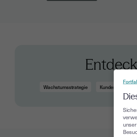
Entdeck
Fortfa
Wachstumsstrategie
Kundengewinnun
Die
Siche
verwe
unser
Besuc