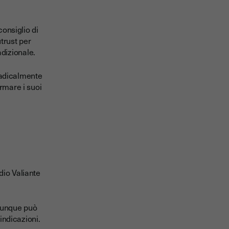
consiglio di
trust per
radizionale.
 radicalmente
rmare i suoi
dio Valiante
hiunque può
indicazioni.