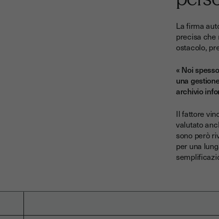
La firma auto
precisa che 
ostacolo, pre
« Noi spesso
una gestione
archivio info
Il fattore vi
valutato anch
sono però ri
per una lung
semplificazio