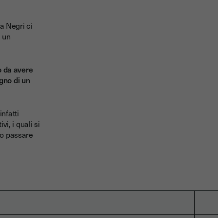
a Negri ci
ù un
o da avere
gno di un
infatti
i, i quali si
io passare