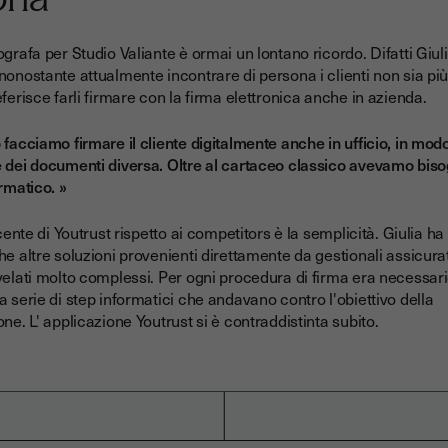
grafa per Studio Valiante è ormai un lontano ricordo. Difatti Giuli
nonostante attualmente incontrare di persona i clienti non sia pi
ferisce farli firmare con la firma elettronica anche in azienda.
 facciamo firmare il cliente digitalmente anche in ufficio, in mod
 dei documenti diversa. Oltre al cartaceo classico avevamo biso
rmatico. »
ncente di Youtrust rispetto ai competitors è la semplicità. Giulia ha 
e altre soluzioni provenienti direttamente da gestionali assicurativ
velati molto complessi. Per ogni procedura di firma era necessar
a serie di step informatici che andavano contro l'obiettivo della
ne. L' applicazione Youtrust si è contraddistinta subito.