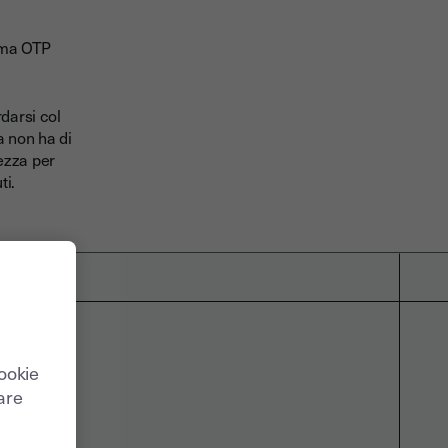
irma OTP
darsi col
ia non ha di
vezza per
ti.
cookie
care