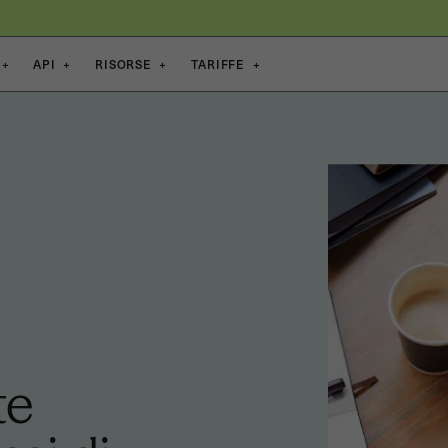
+
API
+
RISORSE
+
TARIFFE
+
te