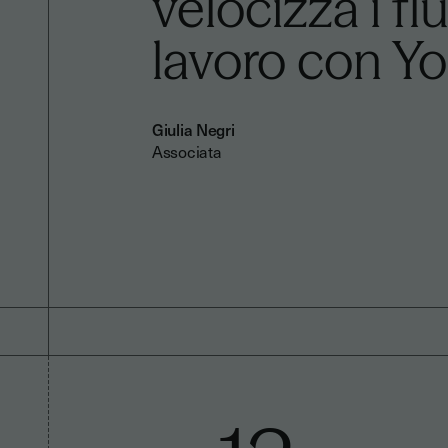
velocizza i flu
lavoro con Yo
Giulia Negri
Associata