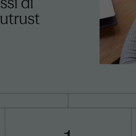
ssi di
utrust