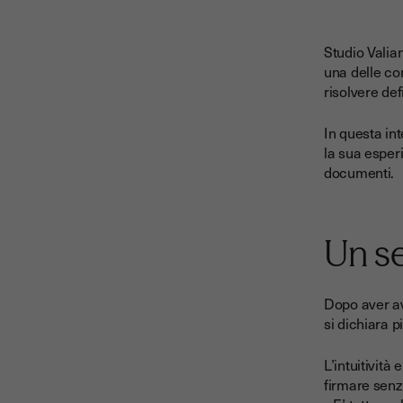
Studio Valia
una delle co
risolvere def
In questa in
la sua esper
documenti.
Un se
Dopo aver av
si dichiara p
L’intuitività
firmare senza