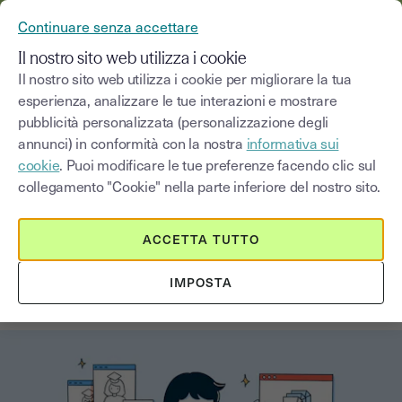
YOUSIGN DIVENTA YOUTRUST
Continuare senza accettare
MENU
Il nostro sito web utilizza i cookie
Il nostro sito web utilizza i cookie per migliorare la tua
esperienza, analizzare le tue interazioni e mostrare
Blog
pubblicità personalizzata (personalizzazione degli
annunci) in conformità con la nostra
informativa sui
Seleziona una categoria
Saisissez un terme pour
cookie
. Puoi modificare le tue preferenze facendo clic sul
collegamento "Cookie" nella parte inferiore del nostro sito.
Novità
4
min
2 settembre 2025
ACCETTA TUTTO
Diventa un nomade digitale, i 5
IMPOSTA
lavori del futuro