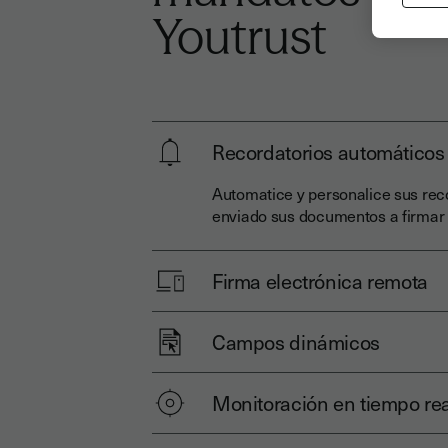
Youtrust
Recordatorios automáticos
Automatice y personalice sus rec
enviado sus documentos a firmar
Firma electrónica remota
Campos dinámicos
Monitoración en tiempo rea