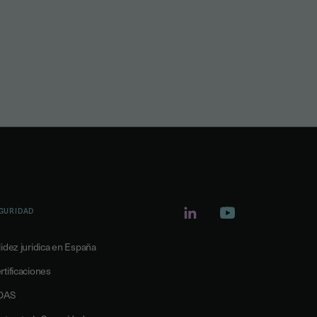
GURIDAD
lidez juridica en España
rtificaciones
DAS