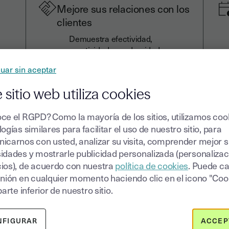
Mejore sus relaciones con los
clientes
Demuestra efectividad,
reactividad y modernidad
 y
ofreciendo a sus clientes la
cado
uar sin aceptar
posibilidad de consultar, firmar y
enviar sus documentos desde su
 sitio web utiliza cookies
hogar.
ce el RGPD? Como la mayoría de los sitios, utilizamos coo
ogías similares para facilitar el uso de nuestro sitio, para
icarnos con usted, analizar su visita, comprender mejor 
idades y mostrarle publicidad personalizada (personalizac
ios), de acuerdo con nuestra
política de cookies
. Puede c
inión en cualquier momento haciendo clic en el icono "Coo
parte inferior de nuestro sitio.
es para sus
venta con
NFIGURAR
ACCEP