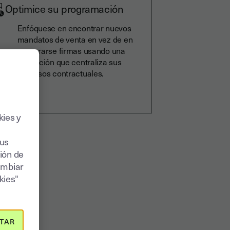
Optimice su programación
Enfóquese en encontrar nuevos
mandatos de venta en vez de en
procurarse firmas usando una
aplicación que centraliza sus
procesos contractuales.
kies y
sus
ión de
ambiar
kies"
TAR