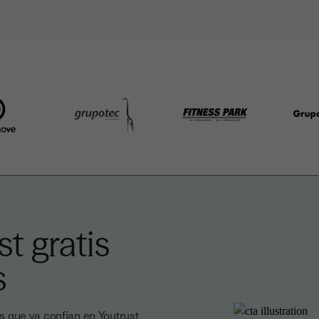
t gratis
s
 que ya confían en Youtrust