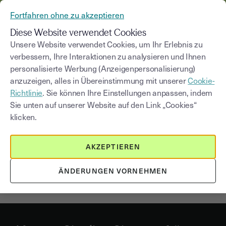
AUS YOUSIGN WIRD YOUTRUST
Fortfahren ohne zu akzeptieren
MENÜ
Diese Website verwendet Cookies
Unsere Website verwendet Cookies, um Ihr Erlebnis zu
verbessern, Ihre Interaktionen zu analysieren und Ihnen
personalisierte Werbung (Anzeigenpersonalisierung)
Die digitale Unterschrift für
anzuzeigen, alles in Übereinstimmung mit unserer
Cookie-
Ihr Verkaufsmandat
Richtlinie
. Sie können Ihre Einstellungen anpassen, indem
Sie unten auf unserer Website auf den Link „Cookies“
klicken.
Wenn Sie Verkaufsmandate für Immobilien aushandeln,
geht es dabei um lukrative Provisionen – besonders im
Fall exklusiver Verkaufsmandate. Je schneller der
AKZEPTIEREN
Verkäufer unterschreibt, desto besser. Eine elektronische
Signatur ist der beste Weg, um diesen Prozess zu
ÄNDERUNGEN VORNEHMEN
beschleunigen.