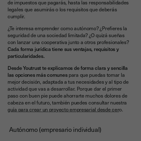
de impuestos que pagarás, hasta las responsabilidades
¿Por qué usar firma electrónica avanzada?
legales que asumirás o los requisitos que deberás
cumplir.
Youtrust y la firma electrónica en el proceso
¿Te interesa emprender como autónomo? ¿Prefieres la
Conclusión
seguridad de una sociedad limitada? ¿O quizá sueñas
con lanzar una cooperativa junto a otros profesionales?
Cada forma jurídica tiene sus ventajas, requisitos y
particularidades.
Desde Youtrust te explicamos de forma clara y sencilla
las opciones más comunes
para que puedas tomar la
mejor decisión, adaptada a tus necesidades y al tipo de
actividad que vas a desarrollar. Porque dar el primer
paso con buen pie puede ahorrarte muchos dolores de
cabeza en el futuro, también puedes consultar nuestra
guía para crear un proyecto empresarial desde cer
o.
Autónomo (empresario individual)