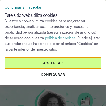
YOUSIGN SE CONVIERTE EN YOUTRUST
Continuar sin aceptar
MENÚ
Este sitio web utiliza cookies
Nuestro sitio web utiliza cookies para mejorar su
experiencia, analizar sus interacciones y mostrarle
Blog
publicidad personalizada (personalización de anuncios)
de acuerdo con nuestra
política de cookies
. Puede ajustar
Seleccionar una categoría
Saisissez un terme pour
sus preferencias haciendo clic en el enlace "Cookies" en
la parte inferior de nuestro sitio.
Procedimientos
5
min
18 de agosto de 2025
ACCEPTAR
Trámites necesarios para abrir una
CONFIGURAR
empresa en España