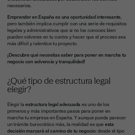
necesarios.
Ventajas y desventajas de la Forma Jurídica
Resumen general del proceso de creación
Emprender en España es una oportunidad interesante
,
pero también implica cumplir con una serie de requisitos
Detalle paso a paso de la creación de una empresa
legales y administrativos que si no los conoces bien
pueden volverse en tu contra y hacer que el proceso sea
Reservar denominación social
más difícil y ralentice tu proyecto.
Depósito del capital social
¡Descubre qué necesitas saber para poner en marcha tu
Estatutos y escritura pública ante notario
negocio con solvencia y tranquilidad!
NIF provisional y alta en Hacienda
¿Qué tipo de estructura legal
Inscripción en el Registro Mercantil Provincial
elegir?
Alta en Seguridad Social
Licencias y permisos sectoriales
Elegir la
estructura legal adecuada
es uno de los
primeros y más importantes pasos para poner en
4. Herramientas telemáticas: CIRCE y DUE
marcha tu empresa en España. Y aunque pueda parecer
Costes asociados
un trámite burocrático más, la realidad es que
esta
decisión marcará el camino de tu negocio
: desde el tipo
Obligaciones tras el registro