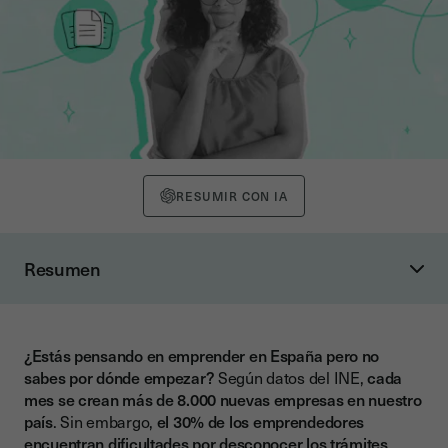
RESUMIR CON IA
Resumen
¿Qué tipo de estructura legal elegir?
Autónomo (empresario individual)
¿Estás pensando en emprender en España pero no
Sociedad de Responsabilidad Limitada (SL)
sabes por dónde empezar?
Según datos del INE,
cada
Sociedad Anónima (SA)
mes se crean más de 8.000 nuevas empresas en nuestro
país
. Sin embargo,
el 30% de los emprendedores
Otras formas: cooperativas, comunidades de bienes…
encuentran dificultades por desconocer los trámites