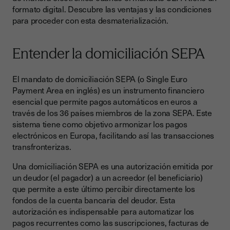
formato digital. Descubre las ventajas y las condiciones
Los tipos de firma electrónica
para proceder con esta desmaterialización.
La ventaja de la firma electrónica para los mandatos SEPA
Las condiciones de validez del mandato SEPA
Entender la domiciliación SEPA
El mandato SEPA en papel
El mandato de domiciliación SEPA (o Single Euro
Los aspectos clave de la firma electrónica de un mandato
Payment Area en inglés) es un instrumento financiero
SEPA
esencial que permite pagos automáticos en euros a
través de los 36 países miembros de la zona SEPA. Este
sistema tiene como objetivo armonizar los pagos
electrónicos en Europa, facilitando así las transacciones
transfronterizas.
Una domiciliación SEPA es una autorización emitida por
un deudor (el pagador) a un acreedor (el beneficiario)
que permite a este último percibir directamente los
fondos de la cuenta bancaria del deudor. Esta
autorización es indispensable para automatizar los
pagos recurrentes como las suscripciones, facturas de