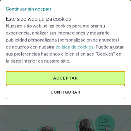
YOUSIGN SE CONVIERTE EN YOUTRUST
Continuar sin aceptar
MENÚ
Este sitio web utiliza cookies
Nuestro sitio web utiliza cookies para mejorar su
experiencia, analizar sus interacciones y mostrarle
Blog
publicidad personalizada (personalización de anuncios)
de acuerdo con nuestra
política de cookies
. Puede ajustar
Seleccionar una categoría
Saisissez un terme pour
sus preferencias haciendo clic en el enlace "Cookies" en
la parte inferior de nuestro sitio.
Firma electrónica
5
min
14 de noviembre de 2025
ACCEPTAR
Firma electrónica de un mandato
CONFIGURAR
SEPA