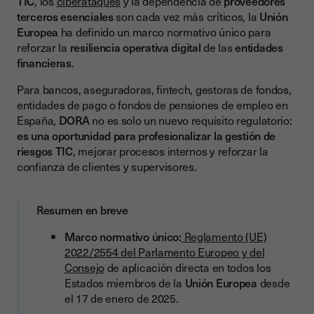
TIC
, los
ciberataques
y la dependencia de
proveedores
Proveedores terceros esenciales de TIC
terceros esenciales
son cada vez más críticos, la
Unión
Europea
ha definido un marco normativo único para
Plazos de cumplimiento de la DORA
reforzar la
resiliencia operativa digital
de las
entidades
Requisitos clave de la DORA para entidades financieras
financieras
.
Tabla comparativa: Los 5 pilares de DORA
Para bancos, aseguradoras, fintech, gestoras de fondos,
entidades de pago o fondos de pensiones de empleo en
1. Gestión de riesgos relacionados con las TIC
España,
DORA
no es solo un nuevo requisito regulatorio:
Obligaciones principales
es una oportunidad para profesionalizar la gestión de
riesgos TIC
, mejorar procesos internos y reforzar la
2. Gestión, clasificación y notificación de incidentes TIC
confianza de clientes y supervisores.
¿Qué se considera un incidente grave?
Obligaciones de notificación
Resumen en breve
3. Pruebas de resiliencia operativa digital
Marco normativo único:
Reglamento (UE)
2022/2554 del Parlamento Europeo y del
4. Gestión de riesgos TIC derivados de tercero
Consejo
de aplicación directa en todos los
5. Intercambio de información sobre amenazas
Estados miembros de la
Unión Europea
desde
el 17 de enero de 2025.
Consecuencias del incumplimiento de la DORA