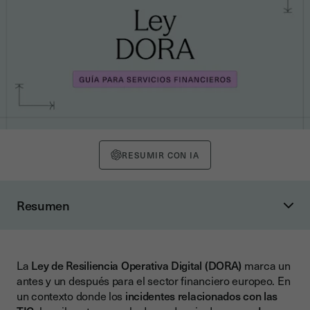
RESUMIR CON IA
Resumen
¿Qué es la Ley de Resiliencia Operativa Digital (DORA)?
Finalidad principal de la DORA
La
Ley de Resiliencia Operativa Digital (DORA)
marca un
¿A quién afecta la DORA en España?
antes y un después para el sector financiero europeo. En
Entidades financieras incluidas
un contexto donde los
incidentes relacionados con las