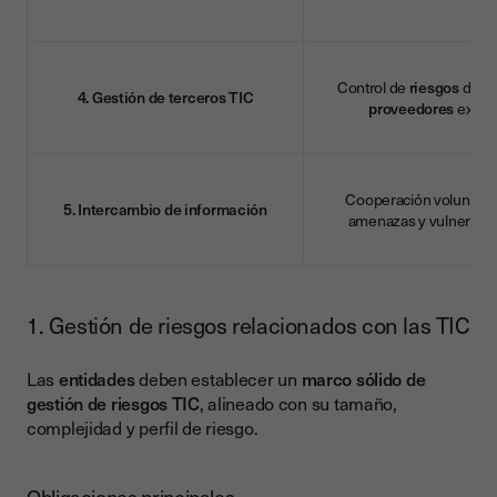
Control de
riesgos
deriv
4. Gestión de terceros TIC
proveedores
exter
Cooperación voluntari
5. Intercambio de información
amenazas y vulnerabil
1. Gestión de riesgos relacionados con las TIC
Las
entidades
deben establecer un
marco sólido de
gestión de riesgos TIC
, alineado con su tamaño,
complejidad y perfil de riesgo.
Obligaciones principales