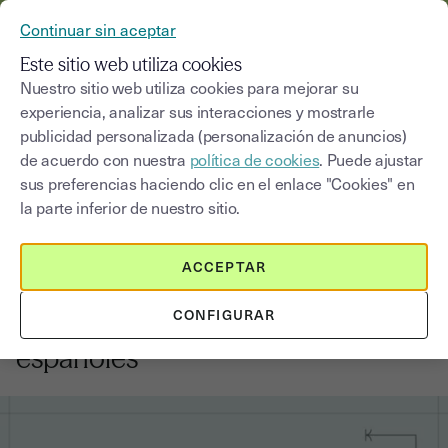
YOUSIGN SE CONVIERTE EN YOUTRUST
Continuar sin aceptar
MENÚ
Este sitio web utiliza cookies
Nuestro sitio web utiliza cookies para mejorar su
experiencia, analizar sus interacciones y mostrarle
Blog
publicidad personalizada (personalización de anuncios)
de acuerdo con nuestra
política de cookies
. Puede ajustar
Seleccionar una categoría
Saisissez un terme pour
sus preferencias haciendo clic en el enlace "Cookies" en
la parte inferior de nuestro sitio.
Noticias y normativa
6
min
21 de enero de 2026
ACCEPTAR
Cómo cumplir con DORA: guía
CONFIGURAR
para servicios financieros
españoles