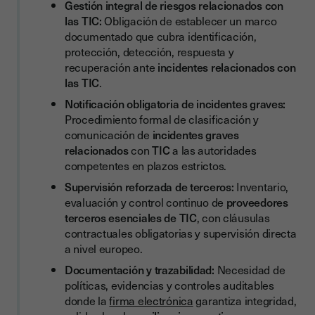
Gestión integral de riesgos relacionados con
Mejores prácticas para cumplir con la DORA en España
las TIC:
Obligación de establecer un marco
documentado que cubra identificación,
1. Evaluación inicial (gap analysis)
protección, detección, respuesta y
2. Gobernanza clara
recuperación ante
incidentes relacionados con
las TIC
.
3. Documentación y trazabilidad
Notificación obligatoria de incidentes graves:
4. Gestión contractual robusta
Procedimiento formal de clasificación y
comunicación de
incidentes graves
5. Formación interna
relacionados
con
TIC
a las autoridades
Checklist práctico de cumplimiento DORA
competentes en plazos estrictos.
El papel de la firma electrónica en el cumplimiento de la
Supervisión reforzada de terceros:
Inventario,
DORA
evaluación y control continuo de
proveedores
terceros esenciales de TIC
, con cláusulas
Conclusión: DORA como oportunidad estratégica
contractuales obligatorias y supervisión directa
a nivel europeo.
Documentación y trazabilidad:
Necesidad de
políticas, evidencias y controles auditables
donde la
firma electrónica
garantiza integridad,