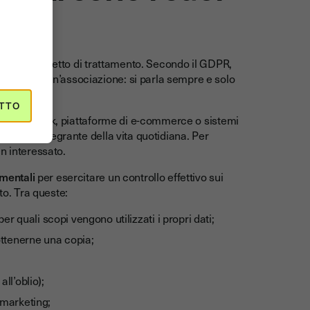
 personali oggetto di trattamento. Secondo il GDPR,
dica o da un’associazione: si parla sempre e solo
TTO
 social network, piattaforme di e-commerce o sistemi
ai parte integrante della vita quotidiana. Per
n interessato.
amentali
per esercitare un controllo effettivo sui
to. Tra queste:
r quali scopi vengono utilizzati i propri dati;
ottenerne una copia;
all’oblio);
i marketing;