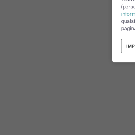
(perso
inform
quals
pagina
IM