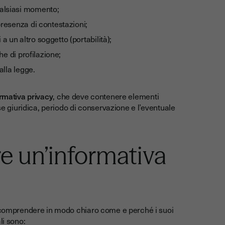
alsiasi momento;
presenza di contestazioni;
 a un altro soggetto (portabilità);
he di profilazione;
alla legge.
rmativa privacy
, che deve contenere elementi
se giuridica, periodo di conservazione e l’eventuale
e un’informativa
a comprendere in modo chiaro come e perché i suoi
li sono: