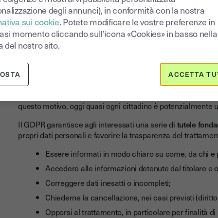
diritti
nalizzazione degli annunci), in conformità con la nostra
ativa sui cookie
. Potete modificare le vostre preferenze in
iasi momento cliccando sull’icona «Cookies» in basso nella
L’interessato è la persona fisica a cui si riferiscono i dati
 del nostro sito.
questo ruolo non può essere ricoperto da una persona giuri
di individui.
POSTA
ACCETTA TU
Con la diffusione dei servizi digitali, come app di fitness,
di videosorveglianza, il trattamento dei dati personali è orm
questo motivo, oggi quasi ogni cittadino è potenzialmente u
Il GDPR garantisce agli interessati una serie di
tutele fond
propri dati personali e favorire la trasparenza del trattamen
Essere informati in modo chiaro su come, da chi e pe
Accedere alle informazioni detenute dal titolare e 
Correggere dati inesatti o incompleti;
Chiederne la cancellazione, nei casi previsti (diritto 
Opporsi al trattamento, in particolare per finalità d