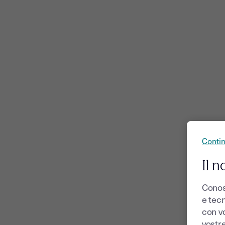
Conti
Il n
Conos
e tecn
con v
vostr