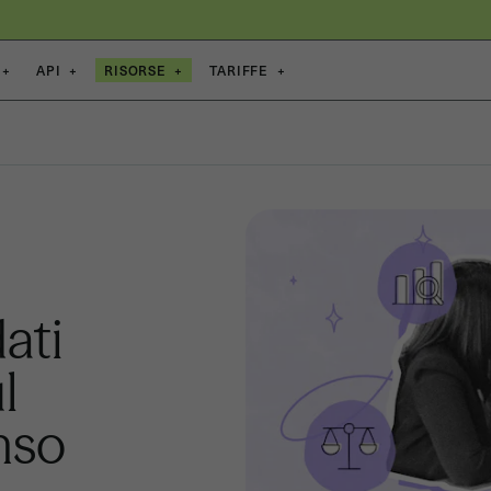
+
API
+
RISORSE
+
TARIFFE
+
ati
l
nso