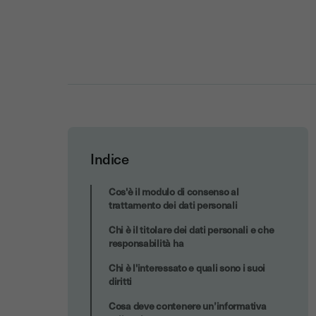
Indice
Casi d’uso del modulo di consenso:
Cos'è il modulo di consenso al
esempi concreti
trattamento dei dati personali
Chi è il titolare dei dati personali e che
responsabilità ha
Chi è l'interessato e quali sono i suoi
diritti
Cosa deve contenere un’informativa