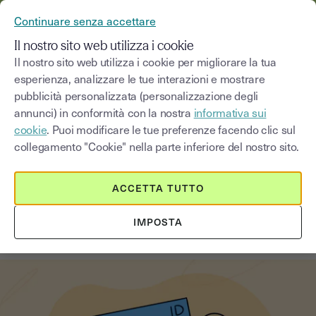
YOUSIGN DIVENTA YOUTRUST
Continuare senza accettare
MENU
Il nostro sito web utilizza i cookie
Il nostro sito web utilizza i cookie per migliorare la tua
esperienza, analizzare le tue interazioni e mostrare
Blog
pubblicità personalizzata (personalizzazione degli
annunci) in conformità con la nostra
informativa sui
Seleziona una categoria
Saisissez un terme pour
cookie
. Puoi modificare le tue preferenze facendo clic sul
collegamento "Cookie" nella parte inferiore del nostro sito.
Firma elettronica
6
min
1 settembre 2025
ACCETTA TUTTO
Come firmare con carta d’identità
IMPOSTA
elettronica: una panoramica