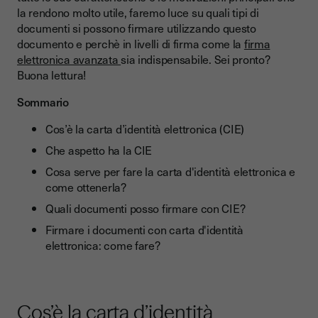
Firmare i documenti con carta d'identità elettronica: come
la rendono molto utile, faremo luce su quali tipi di
fare?
documenti si possono firmare utilizzando questo
Ricapitolando
documento e perchè in livelli di firma come la
firma
elettronica avanzata
sia indispensabile. Sei pronto?
Buona lettura!
Sommario
Cos’è la carta d’identità elettronica (CIE)
Che aspetto ha la CIE
Cosa serve per fare la carta d'identità elettronica e
come ottenerla?
Quali documenti posso firmare con CIE?
Firmare i documenti con carta d'identità
elettronica: come fare?
Cos’è la carta d’identità