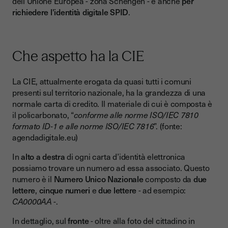
dell’Unione Europea - zona Schengen - e anche
per
richiedere l'identità digitale SPID
.
Che aspetto ha la CIE
La CIE, attualmente erogata da quasi tutti i comuni
presenti sul territorio nazionale, ha la grandezza di una
normale carta di credito. Il materiale di cui è composta è
il policarbonato, “
conforme alle norme ISO/IEC 7810
formato ID-1 e alle norme ISO/IEC 7816
”. (fonte:
agendadigitale.eu)
In
alto a destra
di ogni carta d’identità elettronica
possiamo trovare un numero ad essa associato. Questo
numero è il
Numero Unico Nazionale
composto da
due
lettere
,
cinque numeri
e
due lettere
- ad esempio:
CA0000AA
-.
In dettaglio, sul
fronte
- oltre alla foto del cittadino in