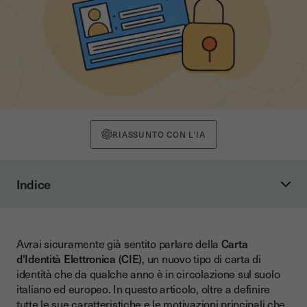
RIASSUNTO CON L’IA
Indice
Cos’è la carta d’identità elettronica (CIE)
Che aspetto ha la CIE
Avrai sicuramente già sentito parlare della
Carta
Cosa serve per fare la carta d'identità elettronica e come
d'Identità Elettronica
(
CIE
), un nuovo tipo di carta di
ottenerla?
identità che da qualche anno è in circolazione sul suolo
Quali documenti posso firmare con CIE?
italiano ed europeo. In questo articolo, oltre a definire
tutte le sue caratteristiche e le motivazioni principali che