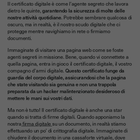
Certificato digitale gratuito
Il certificato digitale è come l'agente segreto che lavora
dietro le quinte,
garantendo la sicurezza di molte delle
Conclusione: navigare nel Mondo Digitale con sicurezza e
nostre attività quotidiane
. Potrebbe sembrare qualcosa di
consapevolezza
oscuro, ma in realtà, è il nostro scudo digitale che ci
protegge mentre navighiamo in rete o firmiamo
documenti.
Immaginate di visitare una pagina web come se foste
agenti segreti in missione. Bene, quando vi connettete a
quella pagina, entra in gioco il certificato digitale, il vostro
compagno d'armi digitale.
Questo certificato funge da
guardia del corpo digitale, assicurandosi che la pagina
che state visitando sia genuina e non una trappola
preparata da un hacker malintenzionato desideroso di
mettere le mani sui vostri dati
.
Ma non è tutto! Il certificato digitale è anche una star
quando si tratta di firme digitali. Quando apponiamo la
nostra
firma digitale
su un documento, in realtà stiamo
effettuando un po' di crittografia digitale. Immaginate di
chiudere il documento in una cassaforte virtuale, dove