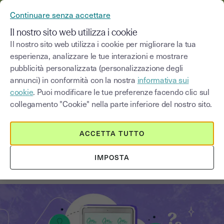
YOUSIGN DIVENTA YOUTRUST
Continuare senza accettare
MENU
Il nostro sito web utilizza i cookie
Il nostro sito web utilizza i cookie per migliorare la tua
esperienza, analizzare le tue interazioni e mostrare
Blog
pubblicità personalizzata (personalizzazione degli
annunci) in conformità con la nostra
informativa sui
Seleziona una categoria
Saisissez un terme pour
cookie
. Puoi modificare le tue preferenze facendo clic sul
collegamento "Cookie" nella parte inferiore del nostro sito.
Firma elettronica
6
min
18 agosto 2025
ACCETTA TUTTO
Il certificato digitale: cos'è e come
IMPOSTA
funziona?