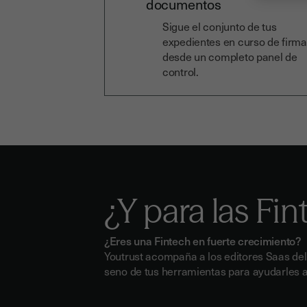
documentos
Sigue el conjunto de tus
expedientes en curso de firma
desde un completo panel de
control.
¿Y para las Fi
¿Eres una Fintech en fuerte crecimiento?
Youtrust acompaña a los editores Saas del 
seno de tus herramientas para ayudarles a 