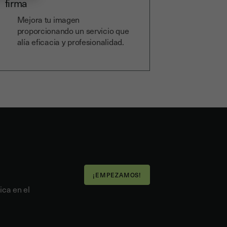
firma
Mejora tu imagen
proporcionando un servicio que
alía eficacia y profesionalidad.
¡EMPEZAMOS!
ica en el