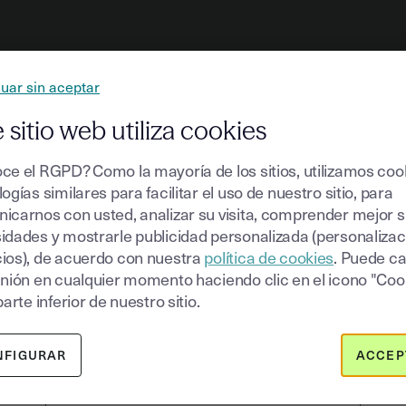
uar sin aceptar
 sitio web utiliza cookies
ce el RGPD? Como la mayoría de los sitios, utilizamos coo
ogías similares para facilitar el uso de nuestro sitio, para
para el sector de las 
icarnos con usted, analizar su visita, comprender mejor 
idades y mostrarle publicidad personalizada (personalizac
la gestión de activos
ios), de acuerdo con nuestra
política de cookies
. Puede c
inión en cualquier momento haciendo clic en el icono "Coo
parte inferior de nuestro sitio.
 solución eficaz y disponible en cualquier momento para impuls
NFIGURAR
ACCEP
Flujos de trabajo inteligentes