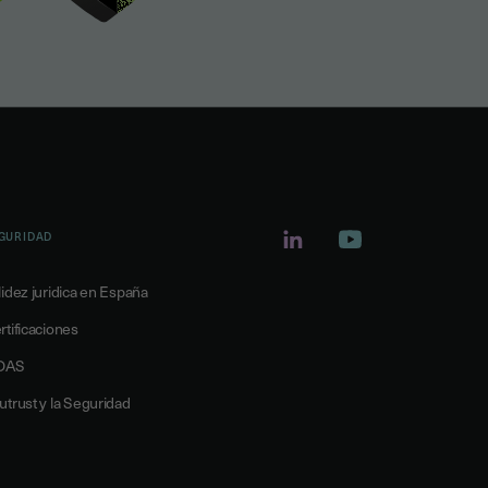
GURIDAD
lidez juridica en España
rtificaciones
DAS
utrust y la Seguridad