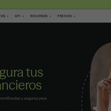
TOS
+
API
+
RECURSOS
+
PRECIOS
+
gura tus
ancieros
certificadas y seguras para