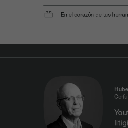
En el corazón de tus herra
Hube
Co-fu
You
liti