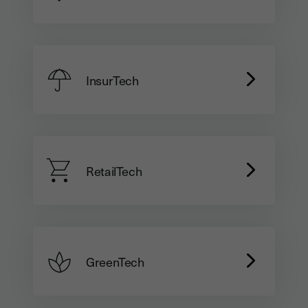
InsurTech
RetailTech
GreenTech