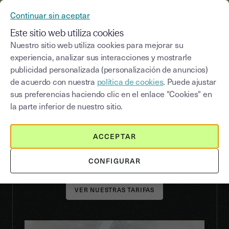
YOUSIGN SE CONVIERTE EN YOUTRUST
Continuar sin aceptar
MENÚ
Este sitio web utiliza cookies
Nuestro sitio web utiliza cookies para mejorar su
experiencia, analizar sus interacciones y mostrarle
publicidad personalizada (personalización de anuncios)
EMPRESAS DE RÁPIDO CRECIMIENTO
de acuerdo con nuestra
política de cookies
. Puede ajustar
todavía
Acelera tu crecimiento
sus preferencias haciendo clic en el enlace "Cookies" en
más
la parte inferior de nuestro sitio.
Descubre una nueva experiencia de firma,
ACCEPTAR
completamente desmaterializada.
CONFIGURAR
VER NUESTRAS TARIFAS