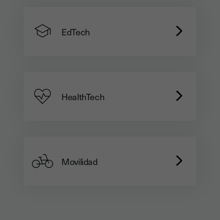
EdTech
HealthTech
Movilidad