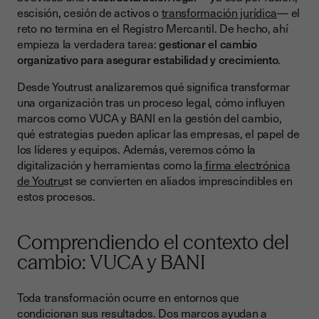
Establecer objetivos SMART
escisión, cesión de activos o
transformación jurídica
— el
Comunicación transparente
reto no termina en el Registro Mercantil. De hecho, ahí
empieza la verdadera tarea:
gestionar el cambio
Compromiso del liderazgo
organizativo para asegurar estabilidad y crecimiento
.
Involucrar a los equipos
Desde Youtrust analizaremos qué significa transformar
Estrategias de gestión del cambio en reestructuraciones
una organización tras un proceso legal, cómo influyen
marcos como VUCA y BANI en la gestión del cambio,
Mapear procesos críticos
qué estrategias pueden aplicar las empresas, el papel de
los líderes y equipos. Además, veremos cómo la
Redefinir roles y responsabilidades
digitalización y herramientas como la
firma electrónica
Implementar tecnología de apoyo
de Youtru
st se convierten en aliados imprescindibles en
estos procesos.
Evaluar y ajustar constantemente
El papel del liderazgo en la transformación
Comprendiendo el contexto del
El papel de la digitalización y la firma electrónica
cambio: VUCA y BANI
Retos comunes en la transformación organizacional
Toda transformación ocurre en entornos que
Conclusión: construir futuro tras la reestructuración
condicionan sus resultados. Dos marcos ayudan a