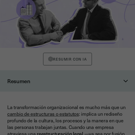
RESUMIR CON IA
Resumen
Comprendiendo el contexto del cambio: VUCA y BANI
El modelo VUCA
La transformación organizacional es mucho más que un
El modelo BANI
cambio de estructuras o estatutos
: implica un rediseño
Factores clave para una transformación organizacional
profundo de la cultura, los procesos y la manera en que
exitosa
las personas trabajan juntas. Cuando una empresa
atraviesa una
reestructuración legal
—ya sea por fusión,