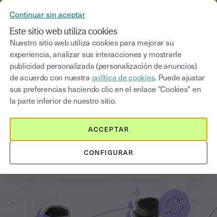
YOUSIGN SE CONVIERTE EN YOUTRUST
Continuar sin aceptar
MENÚ
Este sitio web utiliza cookies
Nuestro sitio web utiliza cookies para mejorar su
experiencia, analizar sus interacciones y mostrarle
Blog
publicidad personalizada (personalización de anuncios)
de acuerdo con nuestra
política de cookies
. Puede ajustar
Seleccionar una categoría
Saisissez un terme pour
sus preferencias haciendo clic en el enlace "Cookies" en
la parte inferior de nuestro sitio.
Cambios organizativos
4
min
25 de septiembre de 2025
ACCEPTAR
Transformación organizacional tras
CONFIGURAR
una reestructuración legal