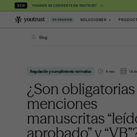
YOUSIGN SE CONVIERTE EN YOUTRUST
NEW
SOLUCIONES
+
PRODUC
Blog
Regulación y cumplimiento normativo
4
min
18 d
¿Son obligatorias 
menciones
manuscritas “leíd
aprobado” y “VB”