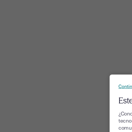
Contin
Este
¿Cono
tecnol
comun