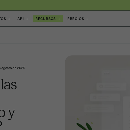
TOS
+
API
+
RECURSOS
+
PRECIOS
+
e agosto de 2025
las
o y
?