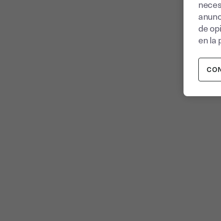
neces
anunc
de op
en la 
CO