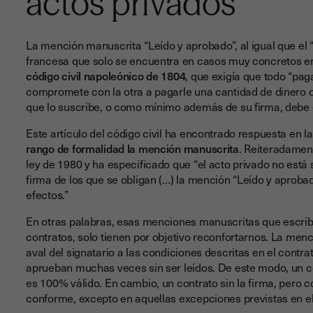
actos privados
La mención manuscrita “Leído y aprobado”, al igual que el 
francesa que solo se encuentra en casos muy concretos e
código civil napoleónico de 1804
, que exigía que todo “pag
compromete con la otra a pagarle una cantidad de dinero o
que lo suscribe, o como mínimo además de su firma, debe e
Este artículo del código civil ha encontrado respuesta en la
rango de formalidad la mención manuscrita
. Reiteradament
ley de 1980 y ha especificado que “el acto privado no est
firma de los que se obligan (…) la mención “Leído y aprobado
efectos.”
En otras palabras, esas menciones manuscritas que escrib
contratos, solo tienen por objetivo reconfortarnos. La men
aval del signatario a las condiciones descritas en el contrat
aprueban muchas veces sin ser leídos. De este modo, un c
es 100% válido. En cambio, un contrato sin la firma, pero 
conforme, excepto en aquellas excepciones previstas en e