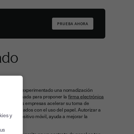
ado
 trabajo han experimentado una nomadización
e proceso nómada para proponer la
firma electrónica
permite a las empresas acelerar su toma de
es relacionados con el uso del papel. Autorizar a
kies y
quier dispositivo móvil, ayuda a mejorar la
sus
nción manuscrita en un contrato de papel es tan