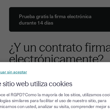
Prueba gratis la firma electrónica
durante 14 días
¿Y un contrato firm
electrónicamente?
uar sin aceptar
Con la llegada de las nuevas tecnologías, los métodos de
gradual que ha llevado a ciertos servicios a unirse a est
 sitio web utiliza cookies
de ciertos contratos sinalagmáticos. La firma electrónica 
decisiones, modernizar sus usos y, sobre todo, reducir cost
ce el RGPD? Como la mayoría de los sitios, utilizamos coo
los signatarios a firmar en cualquier momento y desde cual
ogías similares para facilitar el uso de nuestro sitio, para
experiencia del usuario sin comprometer la seguridad.
icarnos con usted, analizar su visita, comprender mejor 
De este modo, como se ha estipulado anteriormente, la me