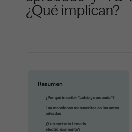
¿Qué implican?
Resumen
Youtrust en el cruce de caminos
¿Por qué inscribir “Leído y aprobado”?
Las menciones manuscritas en los actos
privados
¿Y un contrato firmado
electrónicamente?