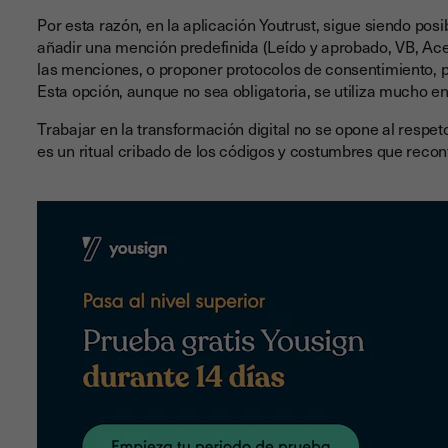
Por esta razón, en la aplicación Youtrust, sigue siendo po
añadir una mención predefinida (Leído y aprobado, VB, Ace
las menciones, o proponer protocolos de consentimiento, p
Esta opción, aunque no sea obligatoria, se utiliza mucho en 
Trabajar en la transformación digital no se opone al respet
es un ritual cribado de los códigos y costumbres que reconf