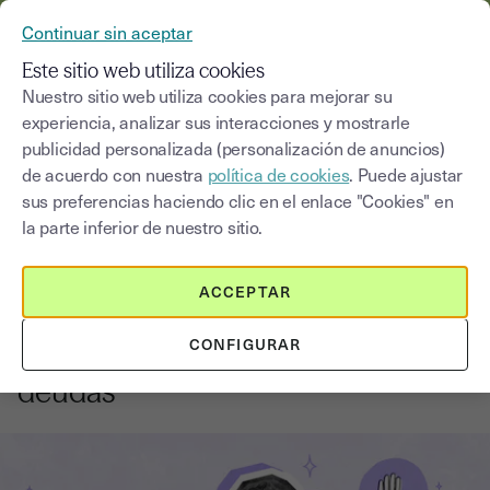
YOUSIGN SE CONVIERTE EN YOUTRUST
Continuar sin aceptar
MENÚ
Este sitio web utiliza cookies
Nuestro sitio web utiliza cookies para mejorar su
experiencia, analizar sus interacciones y mostrarle
Blog
publicidad personalizada (personalización de anuncios)
de acuerdo con nuestra
política de cookies
. Puede ajustar
Seleccionar una categoría
Saisissez un terme pour
sus preferencias haciendo clic en el enlace "Cookies" en
la parte inferior de nuestro sitio.
Cerrar una empresa
6
min
29 de diciembre de 2025
ACCEPTAR
Liquidación ordenada: cómo
CONFIGURAR
cerrar un proyecto sin dejar
deudas