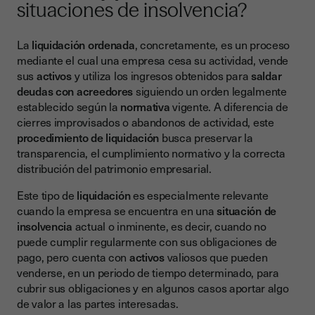
situaciones de insolvencia?
¿Cuándo buscar asesoramiento legal y financiero?
La
liquidación ordenada
, concretamente, es un proceso
Digitalización y seguridad documental en procesos de
mediante el cual una empresa cesa su actividad, vende
liquidación
sus
activos
y utiliza los ingresos obtenidos para
saldar
Conclusión: cerrar un proyecto con responsabilidad y
deudas con acreedores
siguiendo un orden legalmente
previsión
establecido según la
normativa
vigente. A diferencia de
cierres improvisados o abandonos de actividad, este
procedimiento de liquidación
busca preservar la
transparencia, el cumplimiento normativo y la correcta
distribución del patrimonio empresarial.
Este tipo de
liquidación
es especialmente relevante
cuando la empresa se encuentra en una
situación de
insolvencia
actual o inminente, es decir, cuando no
puede cumplir regularmente con sus obligaciones de
pago, pero cuenta con
activos
valiosos que pueden
venderse, en un periodo de tiempo determinado, para
cubrir sus obligaciones y en algunos casos aportar algo
de valor a las partes interesadas.