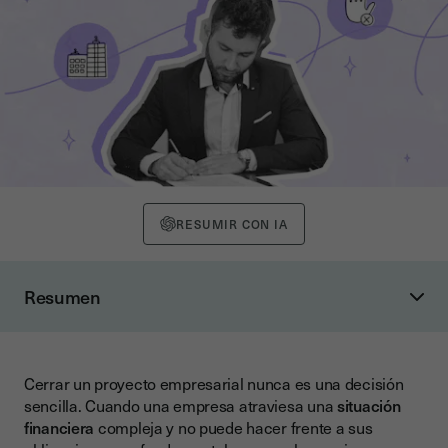
RESUMIR CON IA
Resumen
¿Qué es una liquidación ordenada y por qué es clave en
situaciones de insolvencia?
Liquidación ordenada vs. quiebra: principales diferencias
Cerrar un proyecto empresarial nunca es una decisión
sencilla. Cuando una empresa atraviesa una
situación
Diferencias clave entre ambos procesos
financiera
compleja y no puede hacer frente a sus
Liquidación ordenada