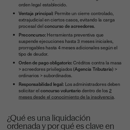
orden legal establecido.
Pasos para cerrar una empresa con deudas de forma
ordenada
Ventaja principal:
Permite un cierre controlado,
extrajudicial en ciertos casos, evitando la carga
1. Análisis de la situación financiera
procesal del
concurso de acreedores
.
2. Toma de decisión societaria
Preconcurso:
Herramienta preventiva que
suspende ejecuciones hasta 3 meses iniciales,
3. Liquidación de activos
prorrogables hasta 4 meses adicionales según el
4. Pago a acreedores según el orden legal
tipo de deudor.
5. Cumplimiento fiscal y laboral
Orden de pago obligatorio:
Créditos contra la masa
> acreedores privilegiados (
Agencia Tributaria
) >
6. Extinción y cancelación registral
ordinarios > subordinados.
Checklist: Pasos esenciales para una liquidación ordenada
Responsabilidad legal:
Los administradores deben
solicitar el
concurso voluntario
dentro de los
2
Sigue esta lista para asegurar un cierre sin complicaciones
meses desde el conocimiento de la insolvencia
.
Implicaciones legales para administradores y entidades
financieras
¿Qué es una liquidación
Responsabilidad de los administradores
ordenada y por qué es clave en
Liquidación de entidades financieras