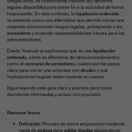
obligaciones, es fundamental conocer las opciones
legales disponibles para poner fin a la actividad de forma
Concurso de acreedores
responsable. En este contexto, la
liquidación ordenada
Comparativa: ¿Cuál elegir?
se presenta como una alternativa que permite cerrar una
empresa minimizando riesgos legales, protegiendo a los
Criterio: Control del proceso
acreedores
y evitando responsabilidades futuras para los
administradores.
Criterio: Coste económico
Criterio: Plazos de cierre
Desde Youtrust te explicamos qué es una
liquidación
ordenad
a, cómo se diferencia de otros procedimientos
Criterio: Supervisión judicial
como el
concurso de acreedore
s, cuáles son los pasos
clave para cerrar una empresa con
deuda
s y qué
Criterio: Impacto reputacional
implicaciones legales deben tenerse en cuenta.
Criterio: Negociación con acreedores
Sigue leyendo esta guía clara y práctica para tomar
Tipos de liquidación: extrajudicial y judicial
decisiones informadas y actuar con previsión.
Liquidación extrajudicial
Liquidación judicial
Resumen breve:
El papel del preconcurso de acreedores en la liquidación
Definición:
Proceso de cierre empresarial mediante
ordenada
venta de
activos
para
saldar deudas
siguiendo un