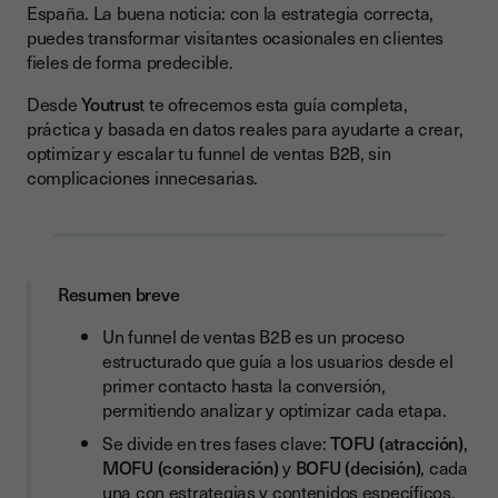
España. La buena noticia: con la estrategia correcta,
Acciones TOFU que funcionan
puedes transformar visitantes ocasionales en clientes
Tipo de contenido TOFU
fieles de forma predecible.
MOFU (Middle of the Funnel) – Consideración
Desde
Youtrus
t te ofrecemos esta guía completa,
práctica y basada en datos reales para ayudarte a crear,
Objetivo de MOFU
optimizar y escalar tu funnel de ventas B2B, sin
Acciones clave en MOFU
complicaciones innecesarias.
Transición clave: de MQL a SQL
BOFU (Bottom of the Funnel) – Decisión
Objetivo de BOFU
Resumen breve
Acciones clave en BOFU
Un funnel de ventas B2B es un proceso
estructurado que guía a los usuarios desde el
Clave del éxito en BOFU
primer contacto hasta la conversión,
Cómo crear un funnel de ventas B2B paso a paso
permitiendo analizar y optimizar cada etapa.
Se divide en tres fases clave:
TOFU (atracción)
,
1. Define tu buyer persona con precisión
MOFU (consideración)
y
BOFU (decisión)
, cada
2. Mapea el customer journey completo
una con estrategias y contenidos específicos.