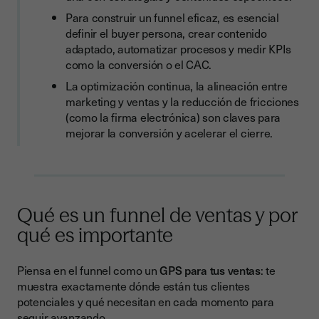
Para construir un funnel eficaz, es esencial
3. Crea contenido estratégico para cada fase
definir el buyer persona, crear contenido
4. Implementa automatización y lead scoring
adaptado, automatizar procesos y medir KPIs
como la conversión o el CAC.
5. Mide, analiza y optimiza continuamente
La optimización continua, la alineación entre
Indicadores clave para medir el éxito de tu funnel
marketing y ventas y la reducción de fricciones
(como la firma electrónica) son claves para
KPIs principales del funnel B2B
mejorar la conversión y acelerar el cierre.
Tabla de métricas esenciales
Cómo optimizar un funnel de ventas B2B
Estrategias avanzadas de optimización
Qué es un funnel de ventas y por
1. Segmentación inteligente
qué es importante
2. Personalización dinámica
3. Automatización estratégica del funnel
Piensa en el funnel como un
GPS para tus ventas
: te
muestra exactamente dónde están tus clientes
4. Optimización continua mediante testing
potenciales y qué necesitan en cada momento para
seguir avanzando.
Herramientas para automatizar un funnel de ventas B2B