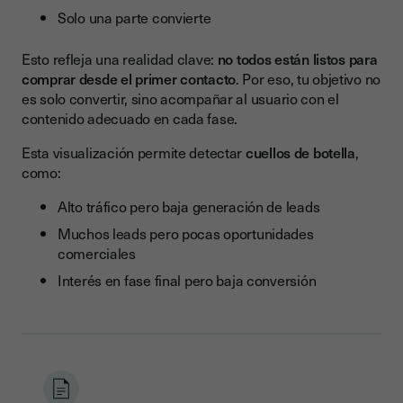
MOFU: Nutrición
Solo una parte convierte
BOFU: Cierre
Esto refleja una realidad clave:
no todos están listos para
Resultados finales tras 12 meses
comprar desde el primer contacto
. Por eso, tu objetivo no
es solo convertir, sino acompañar al usuario con el
El papel de Youtrust en la optimización de tu funnel
contenido adecuado en cada fase.
Beneficios en tu funnel B2B
Esta visualización permite detectar
cuellos de botella
,
Integración en cada fase del funnel
como:
Checklist para crear un funnel de ventas B2B eficaz
Alto tráfico pero baja generación de leads
Conclusión: convierte tu funnel en un motor de crecimiento
Muchos leads pero pocas oportunidades
sostenible
comerciales
Mejora tu cierre de ventas con Youtrust
Interés en fase final pero baja conversión