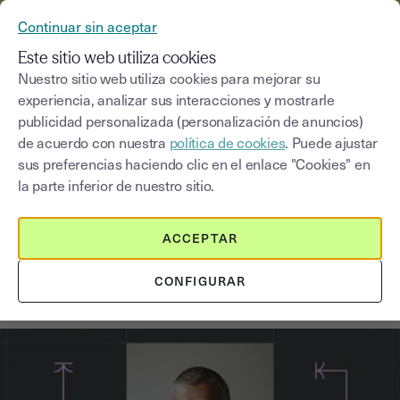
YOUSIGN SE CONVIERTE EN YOUTRUST
Continuar sin aceptar
MENÚ
Este sitio web utiliza cookies
Nuestro sitio web utiliza cookies para mejorar su
experiencia, analizar sus interacciones y mostrarle
Blog
publicidad personalizada (personalización de anuncios)
de acuerdo con nuestra
política de cookies
. Puede ajustar
Seleccionar una categoría
Saisissez un terme pour
sus preferencias haciendo clic en el enlace "Cookies" en
la parte inferior de nuestro sitio.
Estrategia de crecimiento
6
min
16 de abril de 2026
ACCEPTAR
Cómo construir un funnel de
CONFIGURAR
ventas B2B eficaz en España