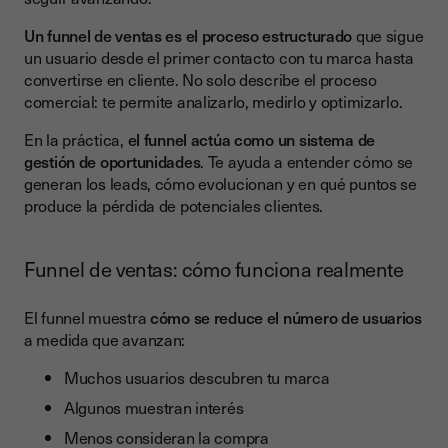
Categorías clave de herramientas
Un funnel de ventas es el proceso estructurado
que sigue
un usuario desde el primer contacto con tu marca hasta
Errores comunes al construir un funnel de ventas (y cómo
convertirse en cliente. No solo describe el proceso
evitarlos)
comercial: te permite analizarlo, medirlo y optimizarlo.
1. No definir bien el público objetivo
En la práctica,
el funnel actúa como un sistema de
2. No crear contenido para todas las fases
gestión de oportunidades
. Te ayuda a entender cómo se
generan los leads, cómo evolucionan y en qué puntos se
3. Falta de alineación entre marketing y ventas
produce la pérdida de potenciales clientes.
4. No medir resultados ni optimizar
5. Ignorar la experiencia del usuario
Funnel de ventas: cómo funciona realmente
Caso práctico: Funnel de ventas B2B de una empresa SaaS
española
El funnel muestra
cómo se reduce el número de usuarios
a medida que avanzan:
Contexto de la empresa
Muchos usuarios descubren tu marca
Implementación del funnel optimizado
Algunos muestran interés
TOFU: Atracción
Menos consideran la compra