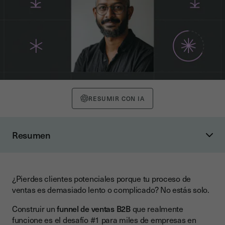
RESUMIR CON IA
Resumen
Qué es un funnel de ventas y por qué es importante
Funnel de ventas: cómo funciona realmente
¿Pierdes clientes potenciales porque tu proceso de
Por qué es crítico en B2B
ventas es demasiado lento o complicado? No estás solo.
Etapas del funnel de ventas: TOFU, MOFU y BOFU
Construir un
funnel de ventas B2B
que realmente
TOFU (Top of the Funnel) – Atracción
funcione es el desafío #1 para miles de empresas en