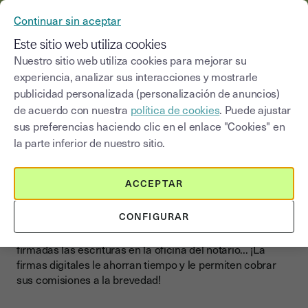
YOUSIGN SE CONVIERTE EN YOUTRUST
Continuar sin aceptar
MENÚ
Este sitio web utiliza cookies
Nuestro sitio web utiliza cookies para mejorar su
experiencia, analizar sus interacciones y mostrarle
publicidad personalizada (personalización de anuncios)
Finalice su acuerdo de
de acuerdo con nuestra
política de cookies
. Puede ajustar
compraventa con la firma
sus preferencias haciendo clic en el enlace "Cookies" en
electrónica
la parte inferior de nuestro sitio.
ACCEPTAR
Este es un momento clave para los agentes inmobiliarios
y sus representantes, puesto que las firmas son
CONFIGURAR
imprescindibles para cerrar las ventas. Y estas se
vuelven una carrera contrarreloj para tener listas y
firmadas las escrituras en la oficina del notario... ¡La
firmas digitales le ahorran tiempo y le permiten cobrar
sus comisiones a la brevedad!