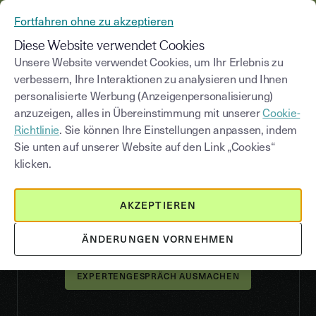
AUS YOUSIGN WIRD YOUTRUST
Fortfahren ohne zu akzeptieren
MENÜ
Diese Website verwendet Cookies
Unsere Website verwendet Cookies, um Ihr Erlebnis zu
verbessern, Ihre Interaktionen zu analysieren und Ihnen
personalisierte Werbung (Anzeigenpersonalisierung)
VERIFY
anzuzeigen, alles in Übereinstimmung mit unserer
Cookie-
Stellen Sie Ihre KYB-
Richtlinie
. Sie können Ihre Einstellungen anpassen, indem
Compliance sicher und
Sie unten auf unserer Website auf den Link „Cookies“
klicken.
verifizieren Sie
Partnerunternehmen
AKZEPTIEREN
Verifizieren Sie Unternehmen automatisch und
sicher per API über ein einziges Tool.
ÄNDERUNGEN VORNEHMEN
EXPERTENGESPRÄCH AUSMACHEN