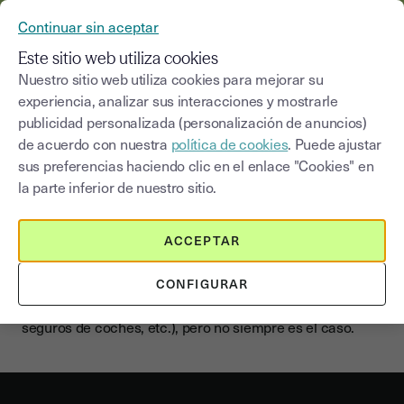
YOUSIGN SE CONVIERTE EN YOUTRUST
Continuar sin aceptar
MENÚ
Este sitio web utiliza cookies
Nuestro sitio web utiliza cookies para mejorar su
experiencia, analizar sus interacciones y mostrarle
publicidad personalizada (personalización de anuncios)
La firma electrónica para
de acuerdo con nuestra
política de cookies
. Puede ajustar
seguros de responsabilidad
sus preferencias haciendo clic en el enlace "Cookies" en
civil
la parte inferior de nuestro sitio.
ACCEPTAR
Una garantía esencial para cubrir a sus clientes ante
daños involuntarios a terceros, las pólizas de
CONFIGURAR
responsabilidad civil a veces forman parte de los
contratos existentes (pólizas de hogar multirriesgo,
seguros de coches, etc.), pero no siempre es el caso.