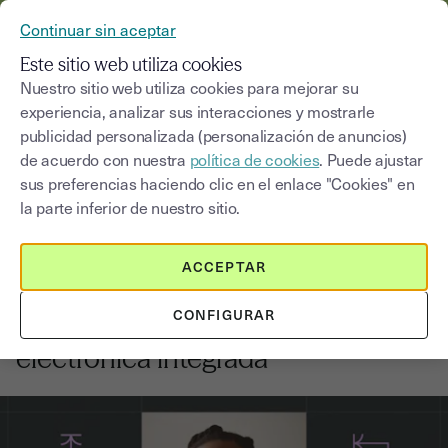
YOUSIGN SE CONVIERTE EN YOUTRUST
Continuar sin aceptar
MENÚ
Este sitio web utiliza cookies
Nuestro sitio web utiliza cookies para mejorar su
experiencia, analizar sus interacciones y mostrarle
Blog
publicidad personalizada (personalización de anuncios)
de acuerdo con nuestra
política de cookies
. Puede ajustar
Seleccionar una categoría
Saisissez un terme pour
sus preferencias haciendo clic en el enlace "Cookies" en
la parte inferior de nuestro sitio.
Captación de clientes
5
min
3 de junio de 2026
ACCEPTAR
Cómo mejorar la conversión de tu
CONFIGURAR
producto SaaS con firma
electrónica integrada