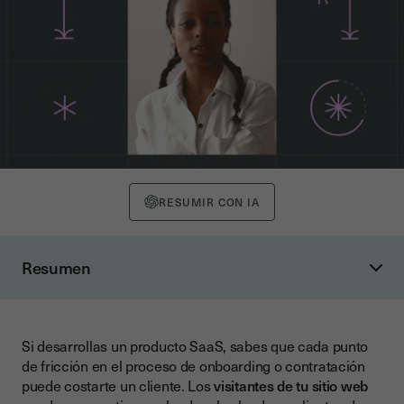
RESUMIR CON IA
Resumen
Por qué la fricción en la firma frena la conversión de tu SaaS
El momento crítico del onboarding
Si desarrollas un producto SaaS, sabes que cada punto
El impacto en tus métricas de crecimiento
de fricción en el proceso de onboarding o contratación
Cómo la firma electrónica integrada impulsa tu tasa de
puede costarte un cliente. Los
visitantes de tu sitio web
conversión