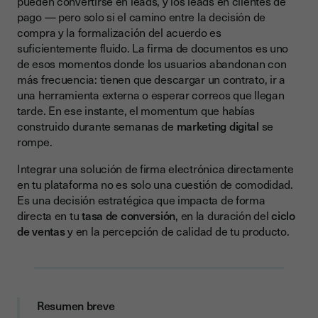
pueden convertirse en leads, y los leads en clientes de
pago — pero solo si el camino entre la decisión de
Una experiencia fluida que mantiene al usuario en tu
compra y la formalización del acuerdo es
plataforma
suficientemente fluido. La firma de documentos es uno
Menos pasos, menos abandonos
de esos momentos donde los usuarios abandonan con
más frecuencia: tienen que descargar un contrato, ir a
Confianza legal que refuerza la percepción de tu marca
una herramienta externa o esperar correos que llegan
Firma electrónica en la facturación electrónica y los flujos
tarde. En ese instante, el momentum que habías
EDI
construido durante semanas de
marketing digital
se
rompe.
Tres estrategias para maximizar el impacto en tu conversión
Integrar una solución de firma electrónica directamente
1. Integra la firma en el flujo de activación o contratación
en tu plataforma no es solo una cuestión de comodidad.
2. Elige el modelo de integración adecuado a tu producto
Es una decisión estratégica que impacta de forma
directa en tu
tasa de conversión
, en la duración del
ciclo
3. Automatiza el seguimiento de documentos pendientes
de ventas
y en la percepción de calidad de tu producto.
Comparativa: con firma integrada vs sin firma integrada
Lo que debes considerar antes de integrar la firma en tu
SaaS
Resumen breve
Cumplimiento del reglamento eIDAS