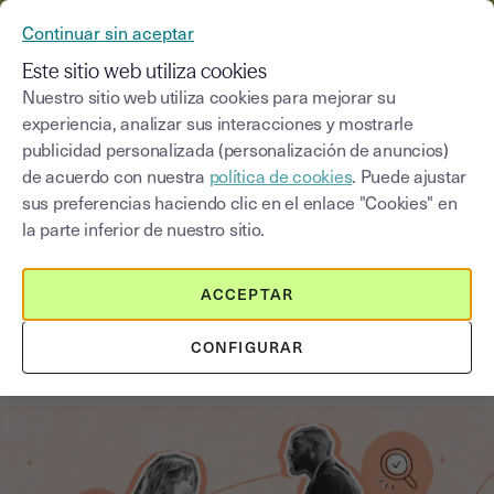
YOUSIGN SE CONVIERTE EN YOUTRUST
Continuar sin aceptar
MENÚ
Este sitio web utiliza cookies
Nuestro sitio web utiliza cookies para mejorar su
experiencia, analizar sus interacciones y mostrarle
Blog
publicidad personalizada (personalización de anuncios)
de acuerdo con nuestra
política de cookies
. Puede ajustar
Seleccionar una categoría
Saisissez un terme pour
sus preferencias haciendo clic en el enlace "Cookies" en
la parte inferior de nuestro sitio.
Seguros
4
min
18 de agosto de 2025
ACCEPTAR
Firma electrónica y cumplimiento
CONFIGURAR
en el sector asegurador