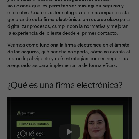
clientes
soluciones que les permitan ser más ágiles, seguras y
eficientes.
Una de las tecnologías que más impacto está
1. Experiencia del cliente mejorada
generando
es la firma electrónica, un recurso clave
para
2. Eficiencia operativa
digitalizar procesos, cumplir con la normativa y mejorar
la experiencia del cliente desde el primer contacto.
3. Seguridad y cumplimiento
Veamos
cómo funciona la firma electrónica en el ámbito
4. Sostenibilidad
de los seguros
, qué beneficios aporta, cómo se adapta al
Consideraciones jurídicas: ¿cumple la firma electrónica con
marco legal vigente y qué estrategias pueden seguir las
la normativa?
aseguradoras para implementarla de forma eficaz.
¿Es legal firmar una póliza de seguros electrónicamente?
¿Qué es una firma electrónica?
Estrategias de implementación en el sector seguros
Casos reales: compañías aseguradoras que ya utilizan firma
electrónica
Riesgos y cómo mitigarlos
La solución de Youtrust: seguridad, legalidad y facilidad
Play