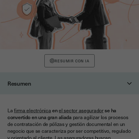
RESUMIR CON IA
Resumen
¿Qué es una firma electrónica?
¿Qué papel tiene la firma electrónica en el sector
asegurador?
La
firma electrónica
en
el sector asegurador
se ha
convertido en una gran aliada
para agilizar los procesos
Principales casos de uso de la firma digital en el sector
de contratación de pólizas y gestión documental en un
asegurador:
negocio que se caracteriza por ser competitivo, regulado
Beneficios de la firma electrónica para aseguradoras y
y orientado al cliente. Las aseguradoras buscan