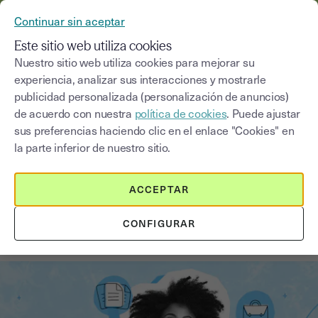
YOUSIGN SE CONVIERTE EN YOUTRUST
Continuar sin aceptar
MENÚ
Este sitio web utiliza cookies
Nuestro sitio web utiliza cookies para mejorar su
experiencia, analizar sus interacciones y mostrarle
Blog
publicidad personalizada (personalización de anuncios)
de acuerdo con nuestra
política de cookies
. Puede ajustar
Seleccionar una categoría
Saisissez un terme pour
sus preferencias haciendo clic en el enlace "Cookies" en
la parte inferior de nuestro sitio.
Documentos
3
min
14 de agosto de 2025
ACCEPTAR
Diferencias entre contratos
CONFIGURAR
indefinidos y temporales