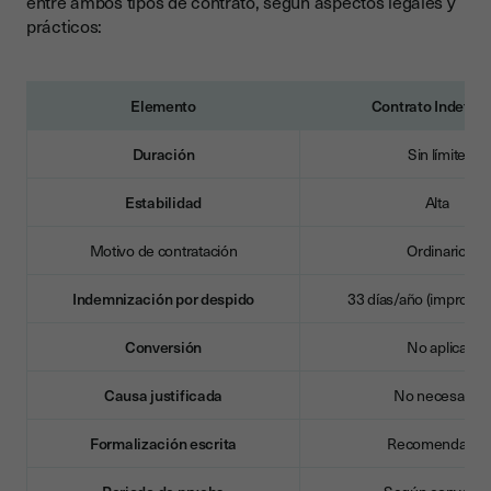
entre ambos tipos de contrato, según aspectos legales y
prácticos:
Elemento
Contrato Indefini
Duración
Sin límite
Estabilidad
Alta
Motivo de contratación
Ordinario
Indemnización por despido
33 días/año (improce
Conversión
No aplica
Causa justificada
No necesaria
Formalización escrita
Recomendable