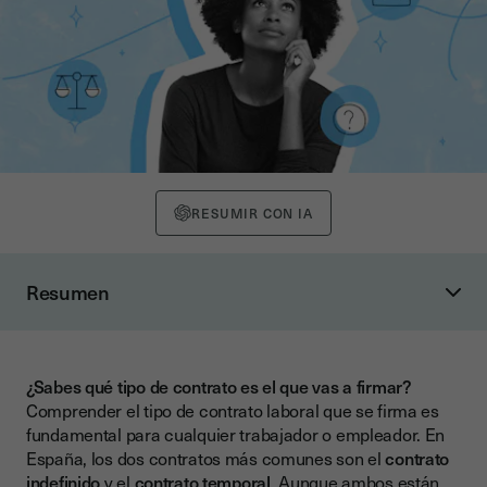
RESUMIR CON IA
Resumen
¿Qué es un contrato indefinido?
Características principales
¿Sabes qué tipo de contrato es el que vas a firmar?
¿Qué es un contrato temporal?
Comprender el tipo de contrato laboral que se firma es
Características principales
fundamental para cualquier trabajador o empleador. En
España, los dos contratos más comunes son el
contrato
Diferencias clave entre contrato indefinido y contrato
indefinido
y el
contrato temporal
. Aunque ambos están