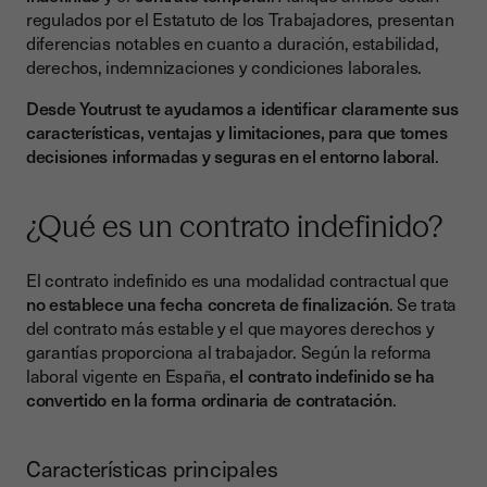
temporal
regulados por el Estatuto de los Trabajadores, presentan
Derechos legales asociados a cada tipo de contrato
diferencias notables en cuanto a duración, estabilidad,
derechos, indemnizaciones y condiciones laborales.
Derechos comunes
Desde Youtrust te ayudamos a identificar claramente sus
Derechos específicos del contrato indefinido
características, ventajas y limitaciones, para que tomes
Derechos específicos del contrato temporal
decisiones informadas y seguras en el entorno laboral
.
Ventajas y desventajas
¿Qué es un contrato indefinido?
Cómo elegir el contrato adecuado
Últimas novedades legislativas
El contrato indefinido es una modalidad contractual que
no establece una fecha concreta de finalización
. Se trata
¿Cómo influye el tipo de contrato en la firma y gestión
del contrato más estable y el que mayores derechos y
documental?
garantías proporciona al trabajador. Según la reforma
¿Por qué utilizar firma electrónica en contratos laborales?
laboral vigente en España,
el contrato indefinido se ha
convertido en la forma ordinaria de contratación
.
Casos de uso de la firma electrónica en el entorno laboral
Conclusión
Características principales