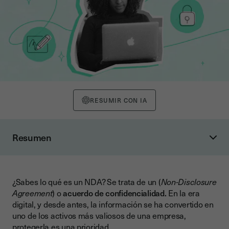
RESUMIR CON IA
Resumen
¿Qué es un acuerdo de confidencialidad (NDA)?
¿Por qué es importante firmar un NDA?
¿Sabes lo qué es un NDA? Se trata de un (
Non-Disclosure
Componentes clave de un NDA eficaz
Agreement
) o
acuerdo de confidencialidad.
En la era
1. Identificación de las partes
digital, y desde antes, la
información se ha convertido en
uno de los activos más valiosos de una empresa,
2. Definición de información confidencial
protegerla es una prioridad.