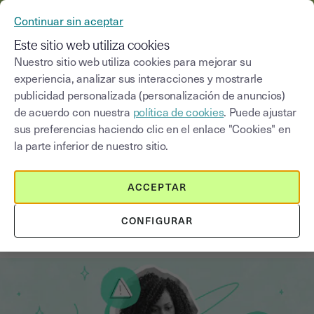
YOUSIGN SE CONVIERTE EN YOUTRUST
Continuar sin aceptar
MENÚ
Este sitio web utiliza cookies
Nuestro sitio web utiliza cookies para mejorar su
experiencia, analizar sus interacciones y mostrarle
Blog
publicidad personalizada (personalización de anuncios)
de acuerdo con nuestra
política de cookies
. Puede ajustar
Seleccionar una categoría
Saisissez un terme pour
sus preferencias haciendo clic en el enlace "Cookies" en
la parte inferior de nuestro sitio.
Otros contratos
6
min
20 de agosto de 2025
ACCEPTAR
Cómo redactar un acuerdo de
CONFIGURAR
confidencialidad (NDA) eficaz