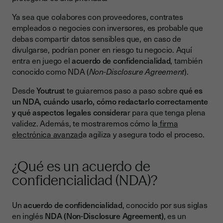
3. Alcance y uso permitido
Ya sea que colabores con proveedores, contrates
3. Obligaciones de las partes
empleados o negocies con inversores, es probable que
debas compartir datos sensibles que, en caso de
4. Plazo de vigencia
divulgarse, podrían poner en riesgo tu negocio. Aquí
entra en juego el
acuerdo de confidencialidad
, también
5. Consecuencias del incumplimiento
conocido como NDA (
Non-Disclosure Agreement
).
6. Legislación aplicable y jurisdicción
Desde
Youtrus
t te guiaremos paso a paso sobre
qué es
Pasos para redactar un NDA eficaz
un NDA, cuándo usarlo, cómo redactarlo correctamente
y qué aspectos legales considera
r para que tenga plena
Paso 1: Definir la naturaleza de la relación
validez. Además, te mostraremos cómo la
firma
Paso 2: Redactar cláusulas claras
electrónica avanzad
a agiliza y asegura todo el proceso.
Paso 3: Determinar el nivel de confidencialidad
¿Qué es un acuerdo de
Paso 4: Revisar con un abogado
confidencialidad (NDA)?
Paso 5: Firmar con garantías
Errores comunes al redactar un NDA
Un
acuerdo de confidencialidad
, conocido por sus siglas
en inglés
NDA (Non-Disclosure Agreement)
, es un
¿Cuándo debes usar un NDA?