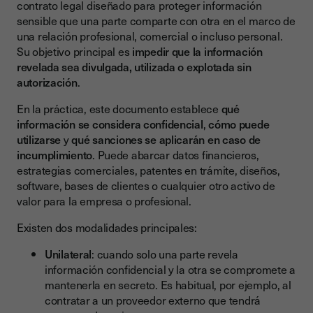
contrato legal diseñado para proteger información
Consecuencias de incumplir un NDA
sensible que una parte comparte con otra en el marco de
una relación profesional, comercial o incluso personal.
La importancia de la firma electrónica avanzada
Su objetivo principal es
impedir que la información
revelada sea divulgada, utilizada o explotada sin
Cómo implementar un flujo seguro con Youtrust
autorización
.
En la práctica, este documento establece
qué
información se considera confidencial
,
cómo puede
utilizarse
y
qué sanciones se aplicarán en caso de
incumplimiento
. Puede abarcar datos financieros,
estrategias comerciales, patentes en trámite, diseños,
software, bases de clientes o cualquier otro activo de
valor para la empresa o profesional.
Existen dos modalidades principales:
Unilateral
: cuando solo una parte revela
información confidencial y la otra se compromete a
mantenerla en secreto. Es habitual, por ejemplo, al
contratar a un proveedor externo que tendrá