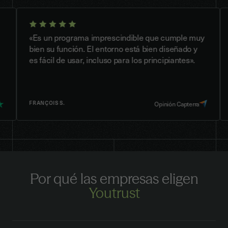
«Es un programa imprescindible que cumple muy
«Una
bien su función. El entorno está bien diseñado y
sust
es fácil de usar, incluso para los principiantes».
que 
comp
FRANÇOIS S.
SR. 
Opinión Capterra
Por qué las empresas eligen
Youtrust