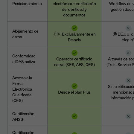
Posicionamiento
electrónica + verificación
Workflow de v
de identidad y
gestión docu
documentos
Alojamiento de
🇫🇷 Exclusivamente en
🌍 EE.UU. o
datos
Francia
elegir)
Conformidad
Operador certificado
A través de so
eIDAS nativa
nativo (SES, AES, QES)
(Trust Service 
Acceso a la
Firma
Sin certificac
Electrónica
Desde el plan Plus
mencionada 
Cualificada
información p
(QES)
Certificación
ANSSI
Certificación