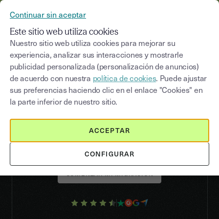
YOUSIGN SE CONVIERTE EN YOUTRUST
Continuar sin aceptar
MENÚ
Este sitio web utiliza cookies
Nuestro sitio web utiliza cookies para mejorar su
experiencia, analizar sus interacciones y mostrarle
publicidad personalizada (personalización de anuncios)
YOUTRUST (EX YOUTRUST) VS PANDADOC
de acuerdo con nuestra
política de cookies
. Puede ajustar
Youtrust, la alternativa
sus preferencias haciendo clic en el enlace "Cookies" en
francesa y experta a
la parte inferior de nuestro sitio.
Pandadoc
ACCEPTAR
CONFIGURAR
COMENZAR MI MIGRACIÓN