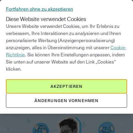
AUS YOUSIGN WIRD YOUTRUST
Fortfahren ohne zu akzeptieren
MENÜ
Diese Website verwendet Cookies
Unsere Website verwendet Cookies, um Ihr Erlebnis zu
verbessern, Ihre Interaktionen zu analysieren und Ihnen
Blog
personalisierte Werbung (Anzeigenpersonalisierung)
anzuzeigen, alles in Übereinstimmung mit unserer
Cookie-
Kategorie auswählen
Saisissez un terme pour
Richtlinie
. Sie können Ihre Einstellungen anpassen, indem
Sie unten auf unserer Website auf den Link „Cookies“
klicken.
Immobilien
3
min
18. August 2025
AKZEPTIEREN
Der Maklervertrag: Alles, was Sie
wissen müssen
ÄNDERUNGEN VORNEHMEN