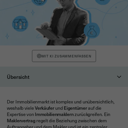
MIT KI ZUSAMMENFASSEN
Übersicht
Was ist ein Maklervertrag?
Wann und wie kommt ein Maklervertrag zustande?
Der Immobilienmarkt ist komplex und unübersichtlich,
Arten von Maklerverträgen beim Immobilienverkauf
weshalb viele
Verkäufer
und
Eigentümer
auf die
Wie hoch darf die Provision laut Maklervertrag sein?
Expertise von
Immobilienmaklern
zurückgreifen. Ein
Maklervertrag
regelt die Beziehung zwischen dem
Was steht in einem Maklervertrag?
Auftraggeber und dem Makler und ist ein zentraler