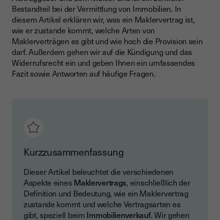
Bestandteil bei der Vermittlung von Immobilien. In
Maklervertrag kündigen – geht das?
diesem Artikel erklären wir, was ein Maklervertrag ist,
Widerrufsrecht bei Maklerverträgen
wie er zustande kommt, welche Arten von
Maklerverträgen es gibt und wie hoch die Provision sein
Maklervertrag und Datenschutz
darf. Außerdem gehen wir auf die Kündigung und das
Maklervertrag und Haftung
Widerrufsrecht ein und geben Ihnen ein umfassendes
Fazit sowie Antworten auf häufige Fragen.
Elektronische Signaturen und QES
Der Maklervertrag im BGB
Der Maklervertrag steuert dein Vertragsverhältnis
FAQ: Häufige Fragen zum Maklervertrag
Kurzzusammenfassung
Dieser Artikel beleuchtet die verschiedenen
Aspekte eines
Maklervertrags
, einschließlich der
Definition und Bedeutung, wie ein Maklervertrag
zustande kommt und welche Vertragsarten es
gibt, speziell beim
Immobilienverkauf
. Wir gehen