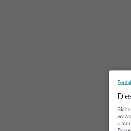
Fortfa
Die
Siche
verwe
unser
Besuc