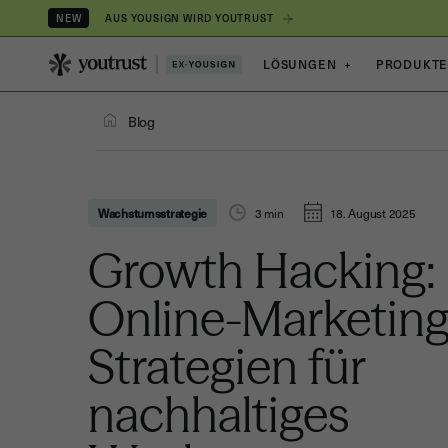
AUS YOUSIGN WIRD YOUTRUST
NEW
LÖSUNGEN
+
PRODUKT
Blog
Wachstumsstrategie
3
min
18. August 2025
Growth Hacking:
Online-Marketin
Strategien für
nachhaltiges