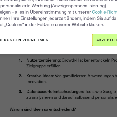
Kunden und Ideen: 
 personalisierte Werbung (Anzeigenpersonalisierung)
eigen – alles in Übereinstimmung mit unserer
Cookie-Richt
des Growth Hackin
önnen Ihre Einstellungen jederzeit ändern, indem Sie auf da
l „Cookies“ in der Fußzeile unserer Website klicken.
Das Wachstum eines Unternehmens hängt von zwei entsch
ihre Aufmerksamkeit erregen.
DERUNGEN VORNEHMEN
AKZEPTIE
Wie gewinnen Hacker neue Kunden?
Nutzerzentrierung:
Growth-Hacker entwickeln Produ
Zielgruppe erfüllen.
Kreative Ideen:
Von gamifizierten Anwendungen bis
Innovation.
Datenbasierte Entscheidungen:
Tools wie Google 
zu analysieren und darauf aufbauend personalisie
Warum sind Ideen so entscheidend?