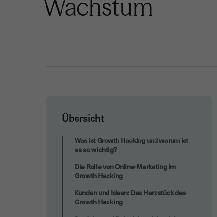
Wachstum
Übersicht
SEO und E-Mail: Klassiker im neuen
Was ist Growth Hacking und warum ist
Gewand
es so wichtig?
Die Rolle von Online-Marketing im
Growth Hacking
Kunden und Ideen: Das Herzstück des
Growth Hacking