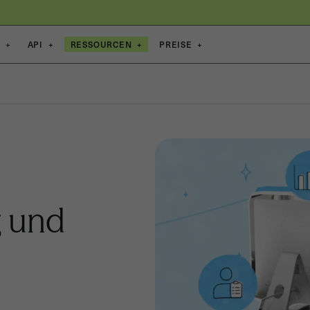
E
+
API
+
RESSOURCEN
+
PREISE
+
g und