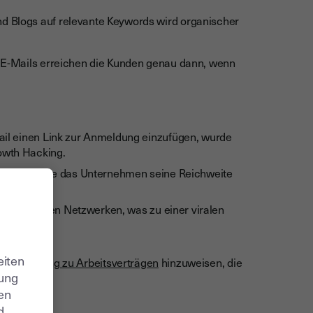
d Blogs auf relevante Keywords wird organischer
e E-Mails erreichen die Kunden genau dann, wenn
ail einen Link zur Anmeldung einzufügen, wurde
owth Hacking.
gslist konnte das Unternehmen seine Reichweite
s in sozialen Netzwerken, was zu einer viralen
eiten
setzgebung zu Arbeitsverträgen
hinzuweisen, die
zung
ren
d