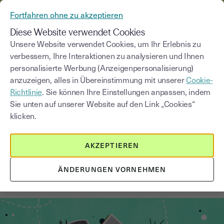
AUS YOUSIGN WIRD YOUTRUST
Fortfahren ohne zu akzeptieren
MENÜ
Diese Website verwendet Cookies
Unsere Website verwendet Cookies, um Ihr Erlebnis zu
verbessern, Ihre Interaktionen zu analysieren und Ihnen
Blog
personalisierte Werbung (Anzeigenpersonalisierung)
anzuzeigen, alles in Übereinstimmung mit unserer
Cookie-
Kategorie auswählen
Saisissez un terme pour
Richtlinie
. Sie können Ihre Einstellungen anpassen, indem
Sie unten auf unserer Website auf den Link „Cookies“
klicken.
Recht & Wirtschaft
2
min
18. August 2025
AKZEPTIEREN
So funktioniert der Gartner Magic
Quadrant: Definition &
ÄNDERUNGEN VORNEHMEN
Anwendung der Matrix