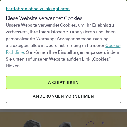
AUS YOUSIGN WIRD YOUTRUST
Fortfahren ohne zu akzeptieren
MENÜ
Diese Website verwendet Cookies
Unsere Website verwendet Cookies, um Ihr Erlebnis zu
verbessern, Ihre Interaktionen zu analysieren und Ihnen
Blog
personalisierte Werbung (Anzeigenpersonalisierung)
anzuzeigen, alles in Übereinstimmung mit unserer
Cookie-
Kategorie auswählen
Saisissez un terme pour
Richtlinie
. Sie können Ihre Einstellungen anpassen, indem
Sie unten auf unserer Website auf den Link „Cookies“
klicken.
Wachstumsstrategie
4
min
5. September 2025
AKZEPTIEREN
6 unschlagbare Techniken, um
mehr Closings
ÄNDERUNGEN VORNEHMEN
(Vertragsabschlüsse) zu erzielen