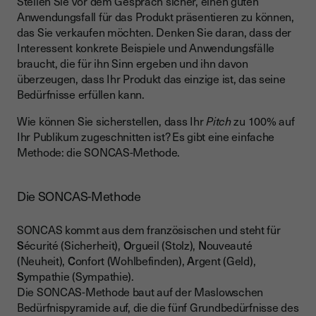
Stellen Sie vor dem Gespräch sicher, einen guten
Anwendungsfall für das Produkt präsentieren zu können,
das Sie verkaufen möchten. Denken Sie daran, dass der
Interessent konkrete Beispiele und Anwendungsfälle
braucht, die für ihn Sinn ergeben und ihn davon
überzeugen, dass Ihr Produkt das einzige ist, das seine
Bedürfnisse erfüllen kann.
Wie können Sie sicherstellen, dass Ihr
Pitch
zu 100% auf
Ihr Publikum zugeschnitten ist? Es gibt eine einfache
Methode: die SONCAS-Methode.
Die SONCAS-Methode
SONCAS kommt aus dem französischen und steht für
S
écurité (Sicherheit),
O
rgueil (Stolz),
N
ouveauté
(Neuheit),
C
onfort (Wohlbefinden),
A
rgent (Geld),
S
ympathie (Sympathie).
Die SONCAS-Methode baut auf der Maslowschen
Bedürfnispyramide auf, die die fünf Grundbedürfnisse des