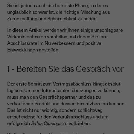
4 - Achten Sie auf alle wichtigen Signale
Sie ist jedoch auch die heikelste Phase, in der es
unglaublich schwer ist, die richtige Mischung aus
5 - Einen kurze Zusammenfassung Ihres Gesprächs
Zurückhaltung und Beharrlichkeit zu finden.
vorbereiten
In diesem Artikel werden wir Ihnen einige unschlagbare
6 - Bleiben Sie einfach und konkret
Verkaufstechniken vorstellen, mit denen Sie Ihre
Das gewisse Extra - Rüsten Sie sich mit den besten Tools auf,
Abschlussrate im Nu verbessern und positive
die es auf dem Markt gibt
Entwicklungen anstoßen.
1 - Bereiten Sie das Gespräch vor
Der erste Schritt zum Vertragsabschluss klingt absolut
logisch. Um den Interessenten überzeugen zu können,
muss man den Gesprächspartner und das zu
verkaufende Produkt und dessen Einsatzbereich kennen.
Das ist nicht nur wichtig, sondern schlichtweg
entscheidend für den Verkaufsabschluss und um
erfolgreich
Sales Closings
zu vollziehen.