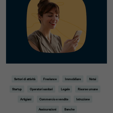
Settori di attività
Freelance
Immobiliare
Notai
Startup
Operatori sanitari
Legale
Risorse umane
Artigiani
Commercio e vendite
Istruzione
Assicurazioni
Banche