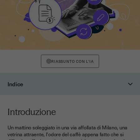
RIASSUNTO CON L’IA
Indice
Introduzione
Cosa significa "locazione commerciale"
Introduzione
Gli aspetti essenziali di un contratto di locazione
commerciale
Un mattino soleggiato in una via affollata di Milano, una
Durata del contratto
vetrina attraente, l'odore del caffè appena fatto che si