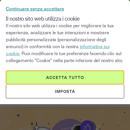
YOUSIGN DIVENTA YOUTRUST
Continuare senza accettare
MENU
Il nostro sito web utilizza i cookie
Il nostro sito web utilizza i cookie per migliorare la tua
esperienza, analizzare le tue interazioni e mostrare
Blog
pubblicità personalizzata (personalizzazione degli
annunci) in conformità con la nostra
informativa sui
Seleziona una categoria
Saisissez un terme pour
cookie
. Puoi modificare le tue preferenze facendo clic sul
collegamento "Cookie" nella parte inferiore del nostro sito.
Immobiliare
4
min
18 agosto 2025
ACCETTA TUTTO
Tutto quello che devi sapere sulla
IMPOSTA
locazione commerciale in Italia