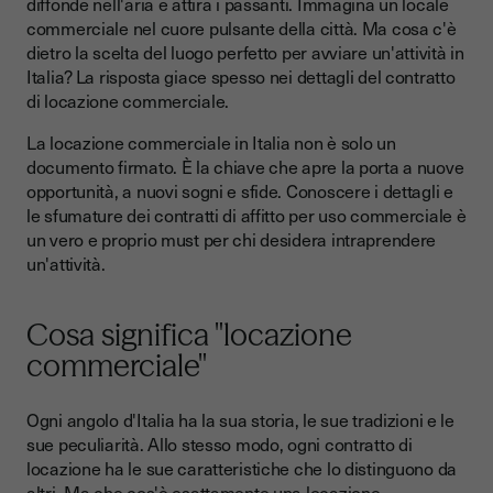
Canone di locazione
diffonde nell'aria e attira i passanti. Immagina un locale
commerciale nel cuore pulsante della città. Ma cosa c'è
Cauzioni e depositi
dietro la scelta del luogo perfetto per avviare un'attività in
Italia? La risposta giace spesso nei dettagli del contratto
Manutenzione e riparazioni
di locazione commerciale.
Clausole particolari
La locazione commerciale in Italia non è solo un
Normative sulla destinazione d'uso
documento firmato. È la chiave che apre la porta a nuove
opportunità, a nuovi sogni e sfide. Conoscere i dettagli e
Cessione del contratto o sublocazione
le sfumature dei contratti di affitto per uso commerciale è
Diritti e Tutela nella Locazione Commerciale
un vero e proprio must per chi desidera intraprendere
un'attività.
Gestione delle Controversie nella Locazione Commerciale
La via della mediazione
Cosa significa "locazione
Il ricorso al tribunale
commerciale"
I diritti come baluardo
Ogni angolo d'Italia ha la sua storia, le sue tradizioni e le
Suggerimenti per una locazione commerciale di successo
sue peculiarità. Allo stesso modo, ogni contratto di
La tutela dei diritti secondo la legge italiana
locazione ha le sue caratteristiche che lo distinguono da
altri. Ma che cos'è esattamente una locazione