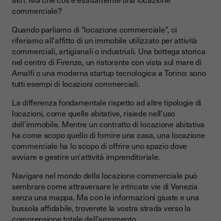
Risoluzione dei problemi: affrontare le sfide comuni
commerciale?
Strategie di marketing per trovare locatari
Quando parliamo di "locazione commerciale", ci
Conclusione
riferiamo all'affitto di un immobile utilizzato per attività
commerciali, artigianali o industriali. Una bottega storica
nel centro di Firenze, un ristorante con vista sul mare di
Amalfi o una moderna startup tecnologica a Torino: sono
tutti esempi di locazioni commerciali.
La differenza fondamentale rispetto ad altre tipologie di
locazioni, come quelle abitative, risiede nell'uso
dell'immobile. Mentre un contratto di locazione abitativa
ha come scopo quello di fornire una casa, una locazione
commerciale ha lo scopo di offrire uno spazio dove
avviare e gestire un'attività imprenditoriale.
Navigare nel mondo della locazione commerciale può
sembrare come attraversare le intricate vie di Venezia
senza una mappa. Ma con le informazioni giuste e una
bussola affidabile, troverete la vostra strada verso la
comprensione totale dell’argomento.