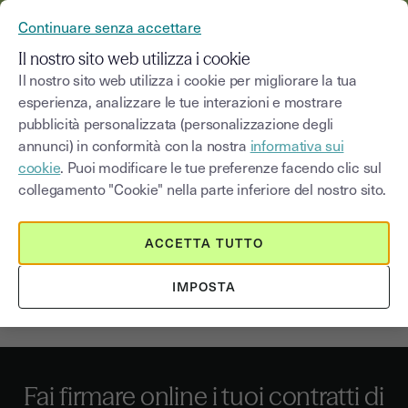
YOUSIGN DIVENTA YOUTRUST
Continuare senza accettare
MENU
Il nostro sito web utilizza i cookie
Il nostro sito web utilizza i cookie per migliorare la tua
esperienza, analizzare le tue interazioni e mostrare
pubblicità personalizzata (personalizzazione degli
Usa la firma elettronica OTP
annunci) in conformità con la nostra
informativa sui
per le polizze assicurative
cookie
. Puoi modificare le tue preferenze facendo clic sul
collegamento "Cookie" nella parte inferiore del nostro sito.
L'assicurazione sulla casa è essenziale quando ci si
trasferisce in una nuova abitazione, sia essa in affitto o di
ACCETTA TUTTO
proprietà. La firma elettronica aiuta a mettere a
disposizione online ed in tutta sicurezza i contratti
IMPOSTA
assicurativi da far firmare ai propri clienti.
Fai firmare online i tuoi contratti di