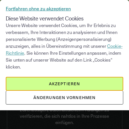
AUS YOUSIGN WIRD YOUTRUST
Fortfahren ohne zu akzeptieren
MENÜ
Diese Website verwendet Cookies
Unsere Website verwendet Cookies, um Ihr Erlebnis zu
verbessern, Ihre Interaktionen zu analysieren und Ihnen
personalisierte Werbung (Anzeigenpersonalisierung)
VERIFY
anzuzeigen, alles in Übereinstimmung mit unserer
Cookie-
Schützen Sie Ihre
Richtlinie
. Sie können Ihre Einstellungen anpassen, indem
Customer-Journeys mit
Sie unten auf unserer Website auf den Link „Cookies“
klicken.
automatisierten KYC-
Abläufen
AKZEPTIEREN
KYC ist für den Schutz von Customer-Journeys und
die Vorbeugung von Betrug äußerst wichtig. Und
ÄNDERUNGEN VORNEHMEN
Verify hilft Ihnen dabei, Benutzeridentitäten mit
zuverlässigen, automatisierten Prüfungen zu
verifizieren, die sich nahtlos in Ihre Prozesse
einfügen.