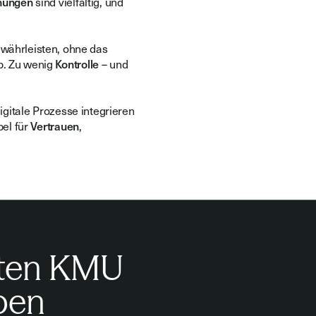
hungen
sind vielfältig, und
währleisten, ohne das
b. Zu wenig
Kontrolle
– und
 digitale Prozesse integrieren
bel für
Vertrauen
,
sten KMU
ben