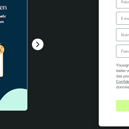
▶
Yousign
traiter
des pro
Confide
données