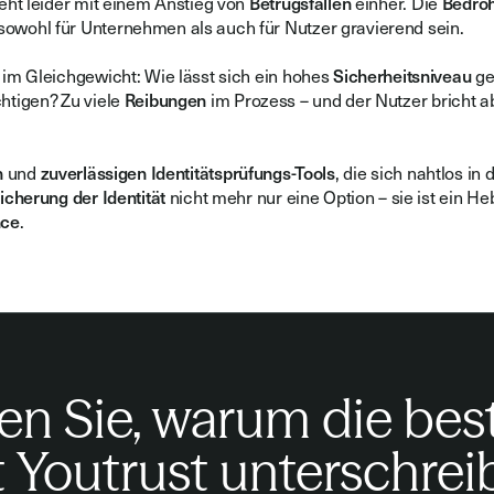
eht leider mit einem Anstieg von
Betrugsfällen
einher. Die
Bedro
owohl für Unternehmen als auch für Nutzer gravierend sein.
t im Gleichgewicht: Wie lässt sich ein hohes
Sicherheitsniveau
ge
htigen? Zu viele
Reibungen
im Prozess – und der Nutzer bricht a
n
und
zuverlässigen
Identitätsprüfungs-Tools
, die sich nahtlos in
icherung der Identität
nicht mehr nur eine Option – sie ist ein He
nce
.
en Sie, warum die be
 Youtrust unterschrei