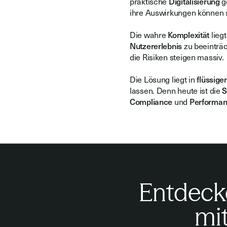
praktische
Digitalisierung
g
ihre Auswirkungen können s
Die wahre
Komplexität
lieg
Nutzererlebnis
zu beeinträc
die Risiken steigen massiv.
Die Lösung liegt in
flüssige
lassen. Denn heute ist die
S
Compliance
und
Performa
Entdeck
mit