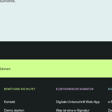
okumente.
nd:innen
BENÖTIGEN SIE HILFE?
ELEKTRONISCHE SIGNATUR
SI
Kontakt
Digitale Unterschrift Web-App
e-
Demo starten
Was ist eine e-Signatur
Ze