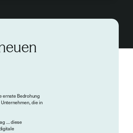
 neuen
e ernste Bedrohung
r Unternehmen, die in
rag … diese
igitale