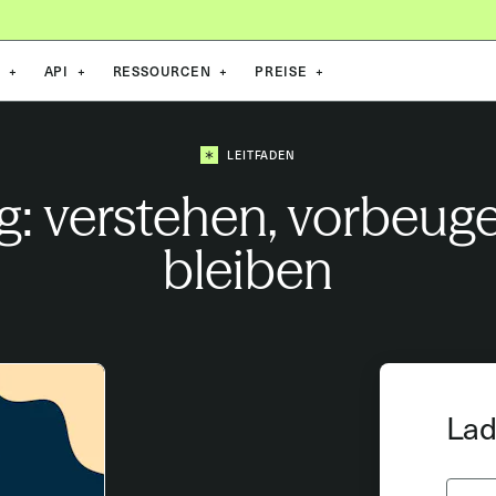
E
+
API
+
RESSOURCEN
+
PREISE
+
LEITFADEN
: verstehen, vorbeuge
bleiben
Lad