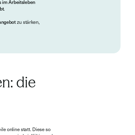
s im Arbeitsleben
bt
.
angebot
zu stärken,
n: die
le online statt. Diese so