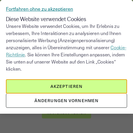
AUS YOUSIGN WIRD YOUTRUST
Fortfahren ohne zu akzeptieren
MENÜ
Diese Website verwendet Cookies
Unsere Website verwendet Cookies, um Ihr Erlebnis zu
verbessern, Ihre Interaktionen zu analysieren und Ihnen
personalisierte Werbung (Anzeigenpersonalisierung)
Elektronische Archivierung
anzuzeigen, alles in Übereinstimmung mit unserer
Cookie-
und e-Signaturen
Richtlinie
. Sie können Ihre Einstellungen anpassen, indem
Sie unten auf unserer Website auf den Link „Cookies“
klicken.
Alle Dokumente online unterschreiben und speichern:
Entdecken Sie Youtrust.
AKZEPTIEREN
Die rechtsverbindliche e-Signatur-Lösung, die für alle
Arten von Verträgen geeignet ist.
ÄNDERUNGEN VORNEHMEN