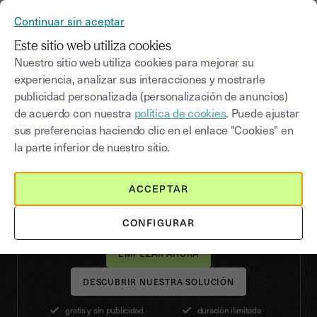
Continuar sin aceptar
Este sitio web utiliza cookies
Nuestro sitio web utiliza cookies para mejorar su
Firma todos tus
experiencia, analizar sus interacciones y mostrarle
publicidad personalizada (personalización de anuncios)
documentos
gratis
con
de acuerdo con nuestra
política de cookies
. Puede ajustar
Youtrust
sus preferencias haciendo clic en el enlace "Cookies" en
la parte inferior de nuestro sitio.
Firma tus propios documentos en
ilimitado
Envía 2
invitaciones para firmar al mes
ACCEPTAR
Garantiza el
valor jurídico
de tus firmas
CONFIGURAR
DESCUBRIR NUESTRA SOLUCIÓN
gratis y sin publicidad
duración ilimitada