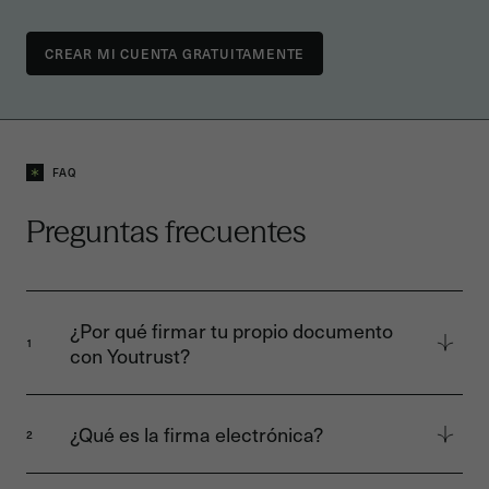
FAQ
Preguntas frecuentes
¿Por qué firmar tu propio documento
1
con Youtrust?
Cuando se trata de firmar tú mismo un
documento, existen numerosas soluciones,
¿Qué es la firma electrónica?
2
¡pero no todas son legales! Por ejemplo, firmar
directamente un documento con las
La firma electrónica es un proceso técnico y